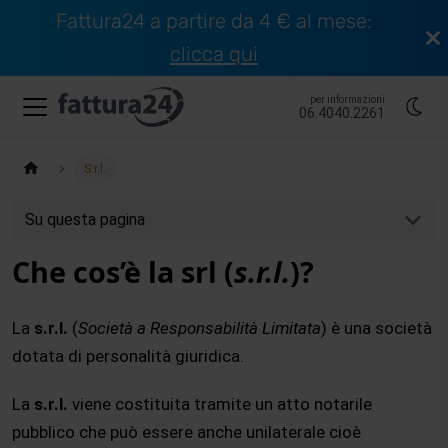
Fattura24 a partire da 4 € al mese:
clicca qui
per informazioni
06.4040.2261
S.r.l.
Su questa pagina
Che cos’è la srl (
s.r.l.
)?
La
s.r.l.
(
Società a Responsabilità Limitata
) è una società
dotata di personalità giuridica.
La
s.r.l.
viene costituita tramite un atto notarile
pubblico che può essere anche unilaterale cioè