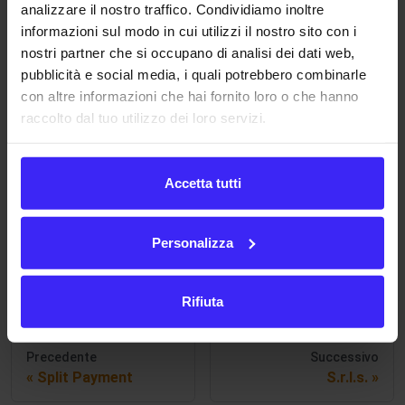
analizzare il nostro traffico. Condividiamo inoltre
In generale, la costituzione di una
s.r.l.
ha un costo
informazioni sul modo in cui utilizzi il nostro sito con i
molto contenuto.
nostri partner che si occupano di analisi dei dati web,
pubblicità e social media, i quali potrebbero combinarle
con altre informazioni che hai fornito loro o che hanno
Amministrazione flessibile
raccolto dal tuo utilizzo dei loro servizi.
In sede di atto costitutivo, si redige lo statuto della
società che elenca le informazioni principali (
ad esempio
Accetta tutti
nome e capitale sociale
) e, nel rispetto del Codice Civile,
regola i principi fondamentali su cui si basa, ad esempio,
Personalizza
l’amministrazione della società stessa, l’assemblea dei
soci e il trasferimento delle quote.
Rifiuta
Precedente
Successivo
Split Payment
S.r.l.s.