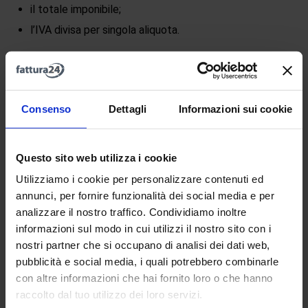
il totale imponibile;
l’IVA divisa per singola aliquota.
Registro delle fatture acquisto
All’interno del registro IVA delle fatture di acquisto
Consenso
Dettagli
Informazioni sui cookie
vanno registrati gli acquisti fatti per l’attività; vanno
indicati con la data di fatturazione del prodotto o del
Questo sito web utilizza i cookie
servizio acquistato, il numero progressivo della fattura,
Utilizziamo i cookie per personalizzare contenuti ed
i dati anagrafici del fornitore, il totale dei prodotti o
annunci, per fornire funzionalità dei social media e per
servizi suddivisi per importi imponibili e non imponibili
analizzare il nostro traffico. Condividiamo inoltre
ed infine il valore dell’IVA.
informazioni sul modo in cui utilizzi il nostro sito con i
nostri partner che si occupano di analisi dei dati web,
Registro dei corrispettivi
pubblicità e social media, i quali potrebbero combinarle
con altre informazioni che hai fornito loro o che hanno
I corrispettivi vengono registrati unicamente per le
raccolto dal tuo utilizzo dei loro servizi.