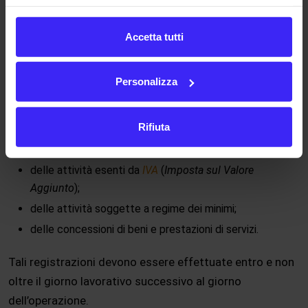
operazioni effettuate dal contribuente, in ambito del
commercio al minuto, per le quali è possibile non
Accetta tutti
emettere fattura, a meno che, non venga richiesta dal
cliente.
Personalizza
Inoltre, vanno registrati gli importi:
Rifiuta
delle attività imponibili;
delle attività non imponibili;
delle attività esenti da
IVA
(
Imposta sul Valore
Aggiunto
);
delle attività soggette a regime dei minimi;
delle concessioni di beni e prestazioni di servizi.
Tali registrazioni devono essere effettuate entro e non
oltre il giorno lavorativo successivo al giorno
dell’operazione.