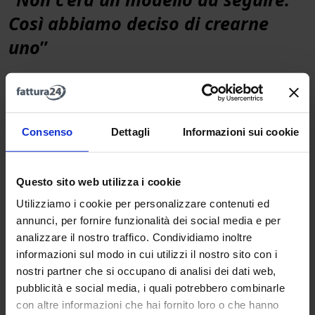
Così abbiamo deciso di crearne
uno
”
Abbiamo costruito una piattaforma cloud che
automatizza, integra, semplifica.
Abbiamo affiancato alla tecnologia percorsi formativi,
Consenso
Dettagli
Informazioni sui cookie
coaching personalizzate, webinar che insegnano a
leggere i KPI come fossero strumenti di navigazione.
Questo sito web utilizza i cookie
Abbiamo messo le persone prima del prodotto, il
Utilizziamo i cookie per personalizzare contenuti ed
supporto prima del marketing, l’impatto prima del
annunci, per fornire funzionalità dei social media e per
fatturato.
analizzare il nostro traffico. Condividiamo inoltre
Non ci basta essere un fornitore: vogliamo essere un
informazioni sul modo in cui utilizzi il nostro sito con i
alleato nel cambiamento.
nostri partner che si occupano di analisi dei dati web,
E continuiamo a investire ogni giorno in una tecnologia
pubblicità e social media, i quali potrebbero combinarle
che non sostituisce l’intelligenza dell’imprenditore o del
con altre informazioni che hai fornito loro o che hanno