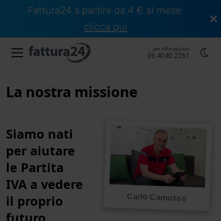
Fattura24 a partire da 4 € al mese:
clicca qui
per informazioni
06.4040.2261
La nostra missione
Siamo nati
per aiutare
le Partita
IVA a vedere
Carlo Camusso
il proprio
futuro