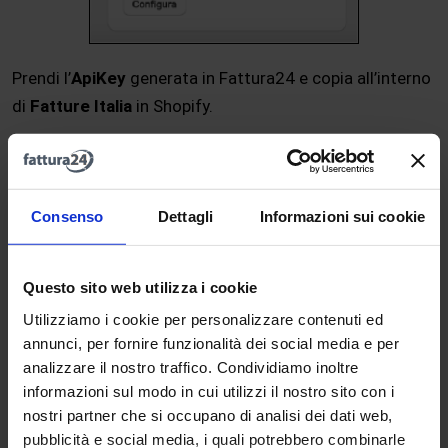
Prendi l’
ApiKey
generata in Fattura24 e copia all’interno
di
Fatture Italia
in Shopify.
Consenso
Dettagli
Informazioni sui cookie
Questo sito web utilizza i cookie
Se avrai inserito i dati correttamente, non dovrai fare
Utilizziamo i cookie per personalizzare contenuti ed
nient’altro!
annunci, per fornire funzionalità dei social media e per
analizzare il nostro traffico. Condividiamo inoltre
Il tool prevede una prova gratuita di 7 giorni e piani di
informazioni sul modo in cui utilizzi il nostro sito con i
abbonamento a partire da 10 $/mese.
nostri partner che si occupano di analisi dei dati web,
pubblicità e social media, i quali potrebbero combinarle