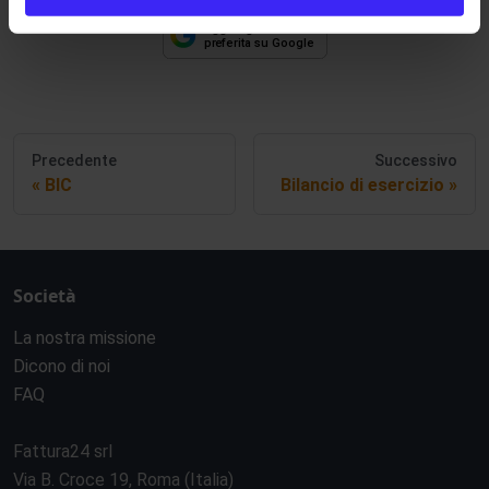
Precedente
Successivo
BIC
Bilancio di esercizio
Società
La nostra missione
Dicono di noi
FAQ
Fattura24 srl
Via B. Croce 19, Roma (Italia)