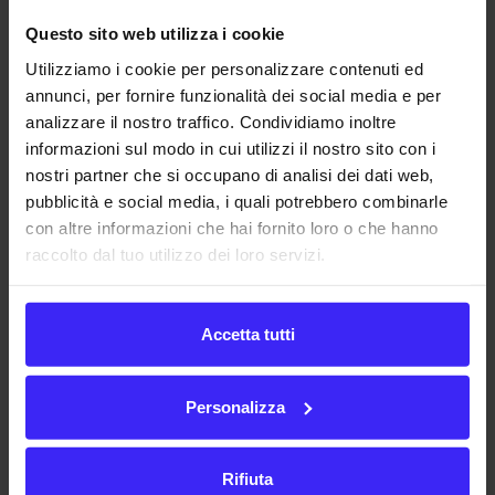
EBITDA
che è dato dai ‟
ricavi totali
” meno i ‟
costi
Questo sito web utilizza i cookie
variabili
”.
Utilizziamo i cookie per personalizzare contenuti ed
annunci, per fornire funzionalità dei social media e per
In funzione del
EBITDA
(
Earnings Before Interests Taxes
analizzare il nostro traffico. Condividiamo inoltre
Depreciation and Amortization
), che ricordiamo essere
informazioni sul modo in cui utilizzi il nostro sito con i
l’‟
indicatore di redditività
” (
evidenzia il reddito di
nostri partner che si occupano di analisi dei dati web,
pubblicità e social media, i quali potrebbero combinarle
un’azienda senza considerare la gestione finanziaria,
con altre informazioni che hai fornito loro o che hanno
fiscale,il deprezzamento di beni e gli ammortamenti
), si
raccolto dal tuo utilizzo dei loro servizi.
andrà al calcolo della tassazione.
Per avere accesso ai dati è necessario chiedere un
Accetta tutti
bilancio
provvisorio al proprio
consulente fiscale
(
commercialista, tributarista, esperto contabile,
Personalizza
ragioniere
) facendo attenzione a tenere aggiornata la
contabilità.
Rifiuta