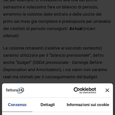
semestre e volessimo fare un bilancio di periodo,
avremmo le colonne delle entrate e delle uscite dei
primi sei mesi già compilate e predisposte per un’analisi
dei risultati di periodo conseguiti:
Actual
(
ricavi
ottenuti
).
Le colonne rimanenti (
relative al secondo semestre
)
saranno utilizzate per il ‟
bilancio previsionale
”, detto
anche ‟
budget
” (
EBDA previsionale
-
Earnings Before
Depreciation and Amortization
), i cui valori non saranno
reali ma stimati per il conseguimento del budget.
Già da questi primi dati possiamo avere accesso ad
alcune informazioni utili per la pianificazione fiscale:
Consenso
Dettagli
Informazioni sui cookie
Margine di contribuzione
che è dato dai ‟
ricavi totali
”
meno i ‟
costi variabili
”;