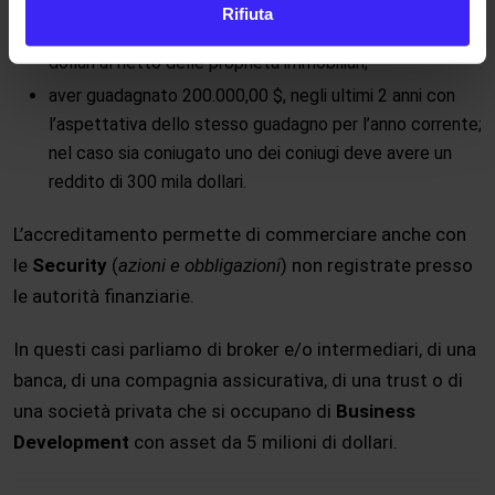
Rifiuta
avere un patrimonio minimo personale di 1 milione di
dollari al netto delle proprietà immobiliari;
aver guadagnato 200.000,00 $, negli ultimi 2 anni con
l’aspettativa dello stesso guadagno per l’anno corrente;
nel caso sia coniugato uno dei coniugi deve avere un
reddito di 300 mila dollari.
L’accreditamento permette di commerciare anche con
le
Security
(
azioni e obbligazioni
) non registrate presso
le autorità finanziarie.
In questi casi parliamo di broker e/o intermediari, di una
banca, di una compagnia assicurativa, di una trust o di
una società privata che si occupano di
Business
Development
con asset da 5 milioni di dollari.