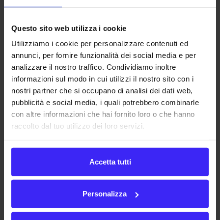
plusvalenza, parziale o totale sull’investimento iniziale,
oltre ai profitti (
dividendi
).
Questo sito web utilizza i cookie
In Italia, mediamente un
Angel finanzia
una
startup
per
Utilizziamo i cookie per personalizzare contenuti ed
annunci, per fornire funzionalità dei social media e per
circa 10 anni
, contribuendo con un minimo di
5/10 mila
analizzare il nostro traffico. Condividiamo inoltre
euro fino ad un massimo di 200-500 mila euro
.
informazioni sul modo in cui utilizzi il nostro sito con i
nostri partner che si occupano di analisi dei dati web,
Si tratta di una figura fondamentale per le
startup
,
pubblicità e social media, i quali potrebbero combinarle
soprattutto in fase
early stage
, quando hanno più
con altre informazioni che hai fornito loro o che hanno
bisogno di essere guidati da un esperto fidato.
raccolto dal tuo utilizzo dei loro servizi.
Come accreditarsi
Accetta tutti
Per la
Secutities and Exchange Commission
Personalizza
americana gli
Angel Investor
devono rispettare alcuni
parametri: