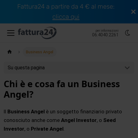
Fattura24 a partire da 4 € al mese:
clicca qui
per informazioni
06.4040.2261
Business Angel
Su questa pagina
Chi è e cosa fa un Business
Angel?
ll
Business Angel
è un soggetto finanziario privato
conosciuto anche come
Angel Investor
, o
Seed
Investor
, o
Private Angel
.