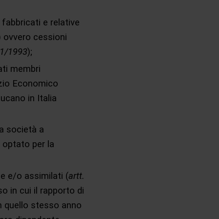
fabbricati e relative
) ovvero cessioni
331/1993
);
tati membri
pazio Economico
cano in Italia
a società a
 optato per la
e e/o assimilati (
artt.
o in cui il rapporto di
n quello stesso anno