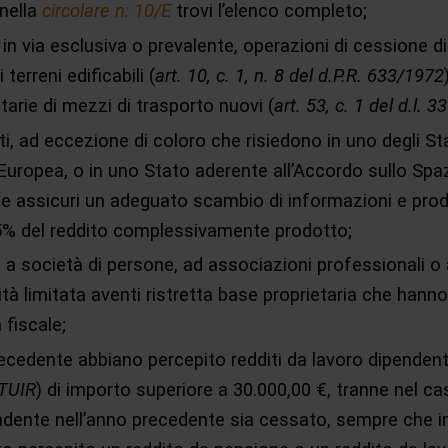
 nella
circolare n: 10/E
trovi l’elenco completo;
in via esclusiva o prevalente, operazioni di cessione di 
 terreni edificabili (
art. 10, c. 1, n. 8 del d.P.R. 633/1972
arie di mezzi di trasporto nuovi (
art. 53, c. 1 del d.l. 
ti, ad eccezione di coloro che risiedono in uno degli S
 Europea, o in uno Stato aderente all’Accordo sullo S
e assicuri un adeguato scambio di informazioni e produ
5% del reddito complessivamente prodotto;
 a società di persone, ad associazioni professionali o 
tà limitata aventi ristretta base proprietaria che hanno
 fiscale;
recedente abbiano percepito redditi da lavoro dipendent
 TUIR
) di importo superiore a 30.000,00 €, tranne nel cas
ndente nell’anno precedente sia cessato, sempre che i