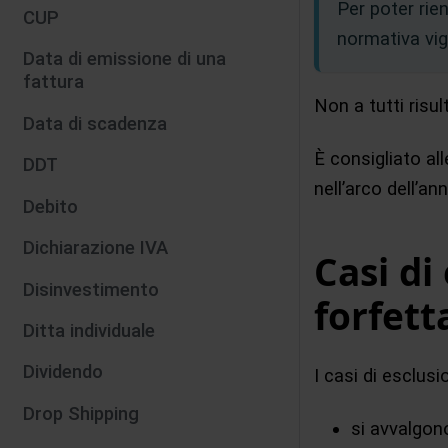
Per poter rien
CUP
normativa vig
Data di emissione di una
fattura
Non a tutti risu
Data di scadenza
È consigliato al
DDT
nell’arco dell’an
Debito
Dichiarazione IVA
Casi di
Disinvestimento
forfett
Ditta individuale
Dividendo
I casi di esclus
Drop Shipping
si avvalgono