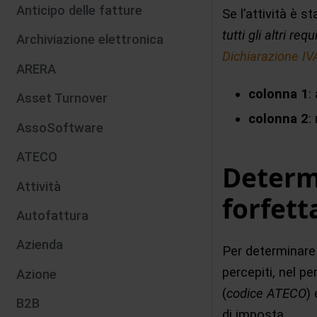
Anticipo delle fatture
Se l’attività è s
tutti gli altri requi
Archiviazione elettronica
Dichiarazione IV
ARERA
colonna 1
:
Asset Turnover
colonna 2
:
AssoSoftware
ATECO
Determi
Attività
forfett
Autofattura
Azienda
Per determinare i
percepiti, nel pe
Azione
(
codice ATECO
)
B2B
di imposta.