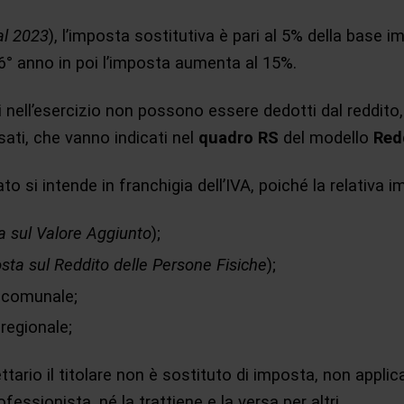
al 2023
), l’imposta sostitutiva è pari al 5% della base im
 6° anno in poi l’imposta aumenta al 15%.
i nell’esercizio non possono essere dedotti dal reddito, 
sati, che vanno indicati nel
quadro RS
del modello
Red
to si intende in franchigia dell’IVA, poiché la relativa 
 sul Valore Aggiunto
);
sta sul Reddito delle Persone Fisiche
);
 comunale;
regionale;
tario il titolare non è sostituto di imposta, non applica
essionista, né la trattiene e la versa per altri.