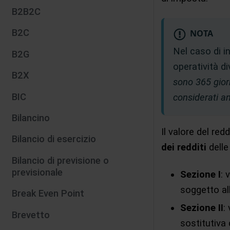
B2B2C
B2C
NOTA
Nel caso di in
B2G
operatività d
B2X
sono 365 gior
BIC
considerati an
Bilancino
Il valore del red
Bilancio di esercizio
dei redditi
dell
Bilancio di previsione o
previsionale
Sezione I
: 
soggetto al
Break Even Point
Sezione II
:
Brevetto
sostitutiva 