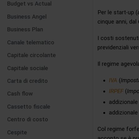
Budget vs Actual
Per le start-up (
Business Angel
cinque anni, dal
Business Plan
I costi sostenut
Canale telematico
previdenziali ver
Capitale circolante
Il regime agevola
Capitale sociale
IVA
(
Imposta
Carta di credito
IRPEF
(
Impo
Cash flow
addizionale
Cassetto fiscale
addizionale 
Centro di costo
Col regime forfet
Cespite
acconto se è prof