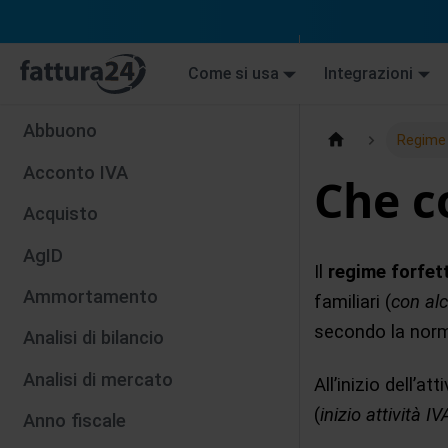
Come si usa
Integrazioni
Abbuono
Regime 
Acconto IVA
Che co
Acquisto
AgID
Il
regime forfet
Ammortamento
familiari (
con al
secondo la norm
Analisi di bilancio
Analisi di mercato
All’inizio dell’at
(
inizio attività IV
Anno fiscale