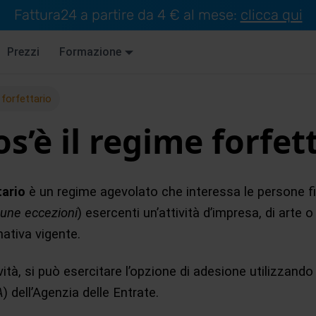
Fattura24 a partire da 4 € al mese:
clicca qui
Prezzi
Formazione
forfettario
s’è il regime forfet
tario
è un regime agevolato che interessa le persone fi
cune eccezioni
) esercenti un’attività d’impresa, di arte 
ativa vigente.
tività, si può esercitare l’opzione di adesione utilizzando 
A
) dell’Agenzia delle Entrate.