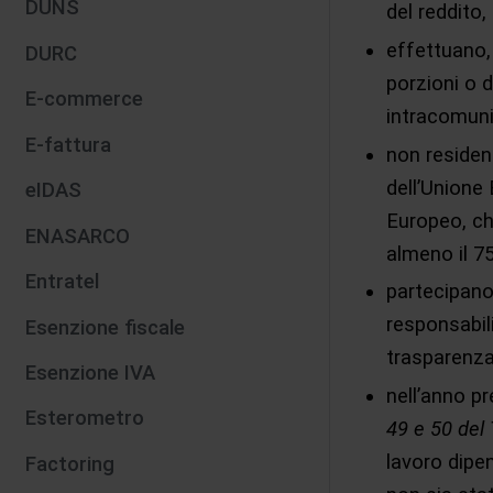
DUNS
del reddito,
effettuano, 
DURC
porzioni o di
E-commerce
intracomunit
E-fattura
non residen
dell’Unione
eIDAS
Europeo, ch
ENASARCO
almeno il 7
Entratel
partecipano
responsabili
Esenzione fiscale
trasparenza
Esenzione IVA
nell’anno p
Esterometro
49 e 50 del
lavoro dipe
Factoring