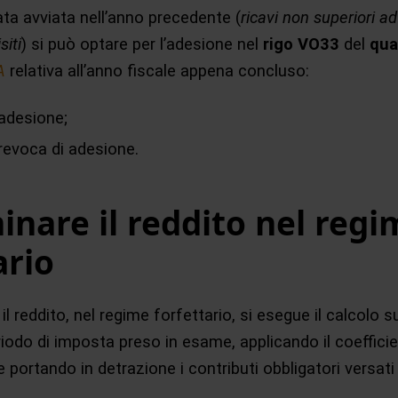
tata avviata nell’anno precedente (
ricavi non superiori a
siti
) si può optare per l’adesione nel
rigo VO33
del
qua
A
relativa all’anno fiscale appena concluso:
 adesione;
 revoca di adesione.
nare il reddito nel regi
ario
l reddito, nel regime forfettario, si esegue il calcolo 
riodo di imposta preso in esame, applicando il coefficien
 e portando in detrazione i contributi obbligatori versati