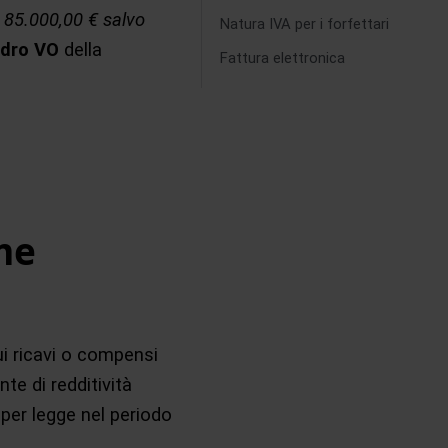
d 85.000,00 € salvo
Natura IVA per i forfettari
dro VO
della
Fattura elettronica
me
sui ricavi o compensi
te di redditività
 per legge nel periodo