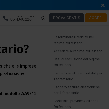
per informazioni
PROVA GRATIS
ACCEDI
06.4040.2261
Determinare il reddito nel
regime forfettario
tario?
Accedere al regime forfettario
Casi di esclusione dal regime
forfettario
siche e le imprese
o professione
Esonero scritture contabili per
il forfettario
Esonero fatture elettroniche
per il forfettario
il
modello AA9/12
Contributi previdenziali per il
forfettario