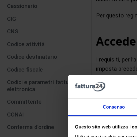
Cessionario
Per questo regim
CIG
CNS
Acceder
Codice attività
Codice destinatario
I requisiti, per 
imposta preceden
Codice fiscale
su:
Codici e parametri fattura
elettronica
ricavi o co
Committente
ammontare c
Consenso
collaborato
CONAI
senza limite
Conferma d’ordine
Questo sito web utilizza i c
Utilizziamo i cookie per perso