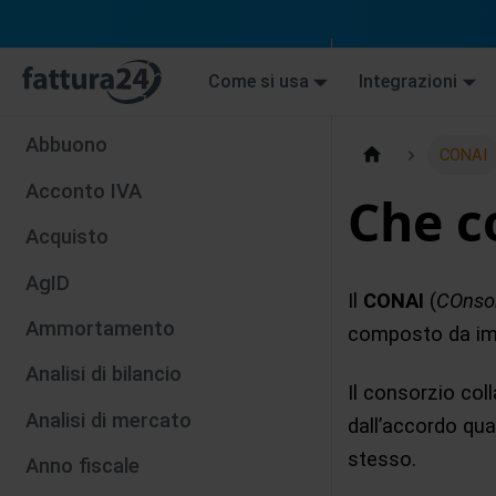
Come si usa
Integrazioni
Abbuono
CONAI
Acconto IVA
Che co
Acquisto
AgID
Il
CONAI
(
COnsor
Ammortamento
composto da impre
Analisi di bilancio
Il consorzio col
Analisi di mercato
dall’accordo qua
stesso.
Anno fiscale