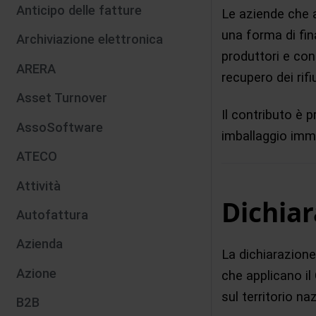
Anticipo delle fatture
Le aziende che 
una forma di fi
Archiviazione elettronica
produttori e cons
ARERA
recupero dei rifi
Asset Turnover
Il contributo è p
AssoSoftware
imballaggio imm
ATECO
Attività
Dichia
Autofattura
Azienda
La dichiarazion
Azione
che applicano il
sul territorio na
B2B