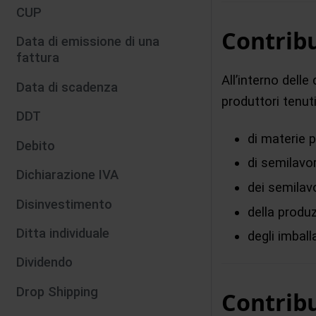
CUP
Contribu
Data di emissione di una
fattura
All’interno dell
Data di scadenza
produttori tenuti
DDT
di materie p
Debito
di semilavo
Dichiarazione IVA
dei semilavo
Disinvestimento
della produz
Ditta individuale
degli imball
Dividendo
Drop Shipping
Contribu