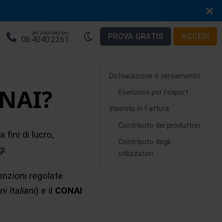
per informazioni
PROVA GRATIS
ACCEDI
06.4040.2261
Dichiarazione e versamento
ONAI?
Esenzioni per l’export
Inserirlo in Fattura
Contributo dei produttori
 fini di lucro,
Contributo degli
i.
utilizzatori
enzioni regolate
 Italiani
) e il
CONAI