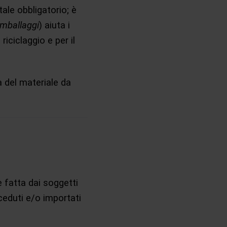
le obbligatorio; è
Imballaggi
) aiuta i
riciclaggio e per il
ia del materiale da
 fatta dai soggetti
 ceduti e/o importati