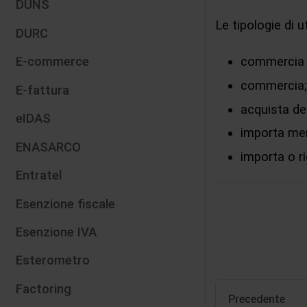
DUNS
Le tipologie di u
DURC
E-commerce
commercia i
commercia;
E-fattura
acquista deg
eIDAS
importa mer
ENASARCO
importa o ri
Entratel
Esenzione fiscale
Esenzione IVA
Esterometro
Factoring
Precedente