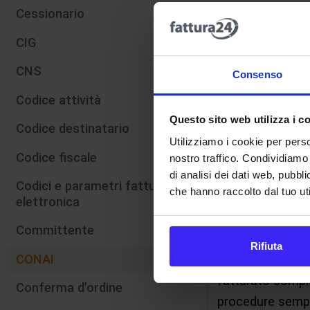
Cessionario
ex-post
: c
CIG
materiale e 
CNS
ex-ante
: c
Consenso
corso dell’a
Codice attività
determinazio
Questo sito web utilizza i c
Codice destinatario
basata sull
Utilizziamo i cookie per perso
Codice fiscale
di riferimen
nostro traffico. Condividiamo 
di analisi dei dati web, pubbl
fatturato;
Codici e parametri fattura
che hanno raccolto dal tuo uti
elettronica
per aziende
import/expor
Committente
Rifiuta
CONAI
La quota da rimb
fatturato comple
Conferma d’ordine
procedure sempl