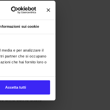
ortati per singolo
uantitativi;
ngolo materiale nel
Informazioni sui cookie
i della
tà di calcolo vigente
le prendere come base
l media e per analizzare il
azioni rispetto al
ostri partner che si occupano
azioni che hai fornito loro o
ra di compensazione
Accetta tutti
 fatturato estero sul
so anno con le citate