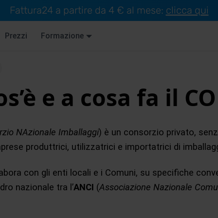
Fattura24 a partire da 4 € al mese:
clicca qui
Prezzi
Formazione
s’è e a cosa fa il C
zio NAzionale Imballaggi
) è un consorzio privato, senza
se produttrici, utilizzatrici e importatrici di imballagg
labora con gli enti locali e i Comuni, su specifiche conv
dro nazionale tra l’
ANCI
(
Associazione Nazionale Comuni