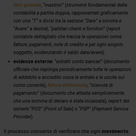
libro giornale
, “
mastrini
” (
strumenti fondamentali della
contabilità a partita doppia, rappresentati graficamente
con una “T” e divisi tra la sezione “Dare” a sinistra e
“Avere” a destra
), “
partitari clienti e fornitori
” (
report
contabile dettagliato che traccia le operazioni come
fatture, pagamenti, note di credito e per ogni singolo
soggetto, evidenziando il saldo dare/avere
);
evidenze esterne
: “
estratti conto bancari
” (
documento
ufficiale che riepiloga periodicamente tutte le operazioni
di addebito e accredito ossia le entrate e le uscite sul
conto corrente
),
fatture elettroniche
, “
ricevute di
pagamento
” (
documento che attesta semplicemente
che una somma di denaro è stata incassata
), report dei
sistemi “
POS
” (
Point of Sale
) o “
PSP
” (
Payment Service
Provider
).
Il processo consente di verificare che ogni
movimento