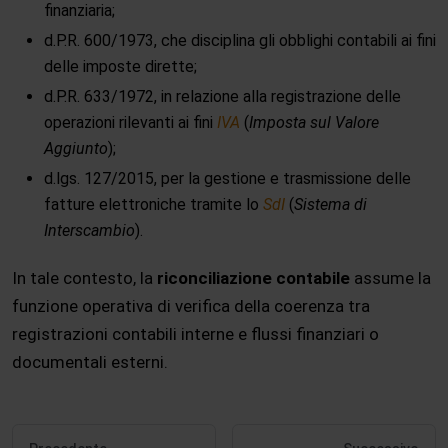
finanziaria;
d.P.R. 600/1973, che disciplina gli obblighi contabili ai fini
delle imposte dirette;
d.P.R. 633/1972, in relazione alla registrazione delle
operazioni rilevanti ai fini
IVA
(
Imposta sul Valore
Aggiunto
);
d.lgs. 127/2015, per la gestione e trasmissione delle
fatture elettroniche tramite lo
SdI
(
Sistema di
Interscambio
).
In tale contesto, la
riconciliazione contabile
assume la
funzione operativa di verifica della coerenza tra
registrazioni contabili interne e flussi finanziari o
documentali esterni.