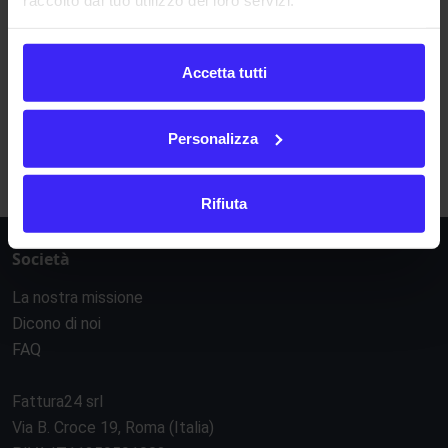
Il bilancio consolidato viene redatto senza considerare
le
operazioni intercompany
.
Accetta tutti
A
B
C
D
E
F
G
H
I
J
K
L
M
Personalizza
N
O
P
Q
R
S
T
U
V
W
X
Y
Z
Rifiuta
Società
La nostra missione
Dicono di noi
FAQ
Fattura24 srl
Via B. Croce 19, Roma (Italia)