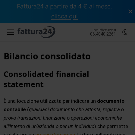
Fattura24 a partire da 4 € al mese:
clicca qui
per informazioni
06.4040.2261
Bilancio consolidato
Consolidated financial
statement
È una locuzione utilizzata per indicare un
documento
contabile
(
qualsiasi documento che attesta, registra o
prova transazioni finanziarie o operazioni economiche
all’interno di un’azienda o per un individuo
) che permette
di valutare un
gruppo di imprese
tra loro collegate con