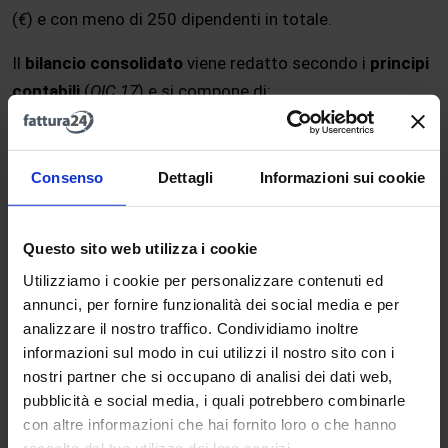
(
€
) e con meno di 250 dipendenti in totale.
Il
bilancio consolidato
viene redatto secondo i
principi
contabili
(
OIC 17
) e si compone di:
Stato Patrimoniale
: composto dai dati di tutte le
aziende facenti parte della
holding
;
Consenso
Dettagli
Informazioni sui cookie
Conto economico
: composto dai dati di tutte le aziende
facenti parte della
holding
;
Revisore legale
(
o contabile
): fornisce una relazione;
Questo sito web utilizza i cookie
Collegio sindacale
: fornisce una relazione;
Utilizziamo i cookie per personalizzare contenuti ed
Rendiconto finanziario
;
annunci, per fornire funzionalità dei social media e per
un prospetto con le variazioni e i movimenti delle voci di
analizzare il nostro traffico. Condividiamo inoltre
patrimonio netto
tra inizio e fine esercizio;
informazioni sul modo in cui utilizzi il nostro sito con i
un prospetto di raccordo tra
patrimonio netto
e
nostri partner che si occupano di analisi dei dati web,
risultato di esercizio
della
società capogruppo
e del
pubblicità e social media, i quali potrebbero combinarle
gruppo.
con altre informazioni che hai fornito loro o che hanno
raccolto dal tuo utilizzo dei loro servizi.