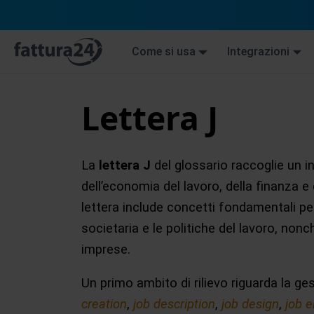
Come si usa
Integrazioni
Lettera J
La
lettera J
del glossario raccoglie un in
dell’economia del lavoro, della finanza 
lettera include concetti fondamentali p
societaria e le politiche del lavoro, nonc
imprese.
Un primo ambito di rilievo riguarda la ge
creation
,
job description
,
job design
,
job 