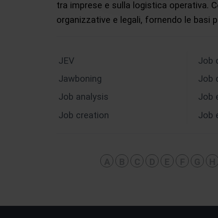
tra imprese e sulla logistica operativa.
organizzative e legali, fornendo le basi
JEV
Job 
Jawboning
Job 
Job analysis
Job 
Job creation
Job 
A
B
C
D
E
F
G
H