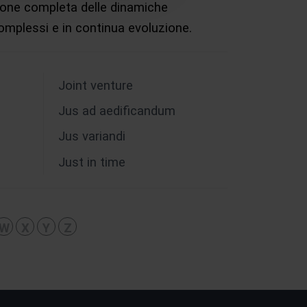
sione completa delle dinamiche
complessi e in continua evoluzione.
Joint venture
Jus ad aedificandum
Jus variandi
Just in time
W
X
Y
Z