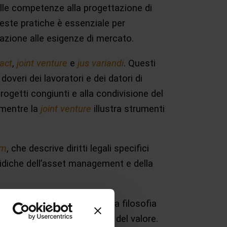
delle competenze alla progettazione di
ueste pratiche è essenziale per
zzazione alle esigenze di mercato.
 act
,
joint venture
e
jus variandi
. Questi
doveri dei lavoratori e dei datori di
rogetti congiunti e alla condivisione del
 mentre la
joint venture
illustra strumenti
um
, che descrive diritti legali specifici
uridiche dell’asset management e della
to concetto rappresenta una filosofia
erativa lungo l’intera catena del valore.