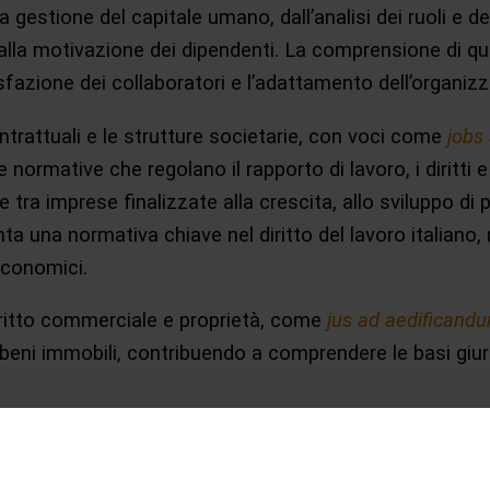
 gestione del capitale umano, dall’analisi dei ruoli e 
 e alla motivazione dei dipendenti. La comprensione di q
disfazione dei collaboratori e l’adattamento dell’organi
trattuali e le strutture societarie, con voci come
jobs
normative che regolano il rapporto di lavoro, i diritti e 
tra imprese finalizzate alla crescita, allo sviluppo di p
ta una normativa chiave nel diritto del lavoro italiano,
economici.
iritto commerciale e proprietà, come
jus ad aedificand
di beni immobili, contribuendo a comprendere le basi gi
 operative e logistiche, con voci come
just in time
. Ques
 i flussi, ridurre gli sprechi e migliorare l’efficienza op