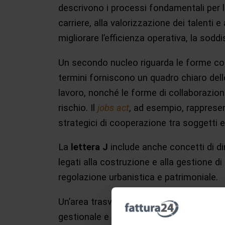
descrivono i processi fondamentali per la
carriere, alla valorizzazione dei talenti
migliorare l’efficienza operativa, la sod
Un secondo nucleo riguarda le forme con
termini forniscono un quadro chiaro delle 
lavoro, nonché le forme di collaborazione 
rischio. Il
jobs act
, ad esempio, rappresen
strategici di cooperazione tra soggetti 
La
lettera J
include anche concetti di d
legati alla costruzione e alla gestione 
regolazione urbanistica e patrimoniale.
Un’area trasversale riguarda le pratiche
gestionale e produttiva volta a ottimizzare