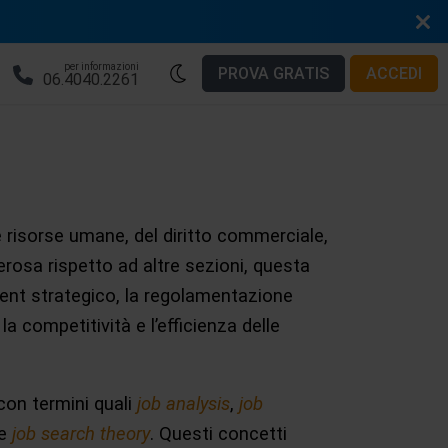
per informazioni
PROVA GRATIS
ACCEDI
06.4040.2261
le risorse umane, del diritto commerciale,
rosa rispetto ad altre sezioni, questa
ent strategico, la regolamentazione
la competitività e l’efficienza delle
 con termini quali
job analysis
,
job
e
job search theory
. Questi concetti