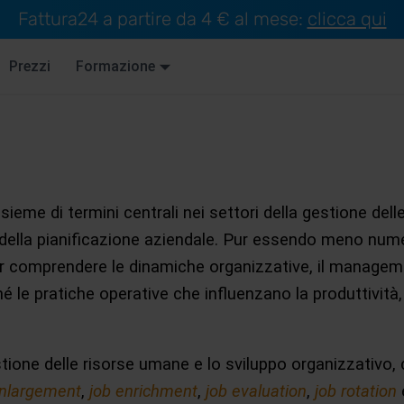
Fattura24 a partire da 4 € al mese:
clicca qui
Prezzi
Formazione
sieme di termini centrali nei settori della gestione del
e della pianificazione aziendale. Pur essendo meno nume
er comprendere le dinamiche organizzative, il managem
hé le pratiche operative che influenzano la produttività, 
stione delle risorse umane e lo sviluppo organizzativo,
enlargement
,
job enrichment
,
job evaluation
,
job rotation