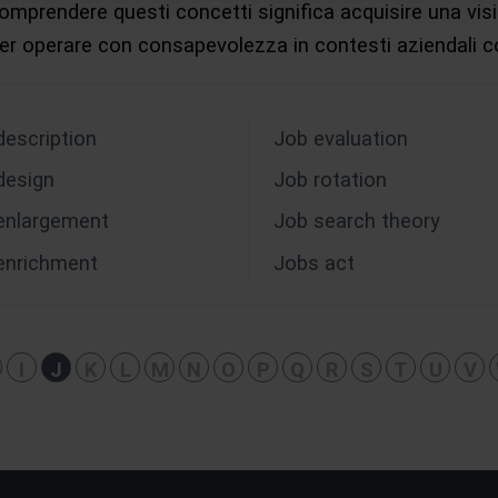
 Comprendere questi concetti significa acquisire una vi
 per operare con consapevolezza in contesti aziendali 
description
Job evaluation
design
Job rotation
enlargement
Job search theory
enrichment
Jobs act
I
J
K
L
M
N
O
P
Q
R
S
T
U
V