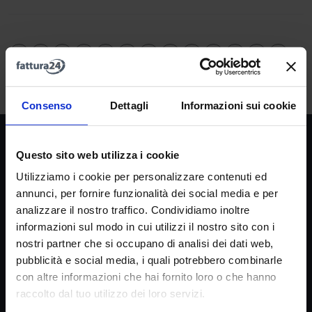
A
B
C
D
E
F
G
H
I
J
K
L
M
N
O
P
Q
R
S
T
U
V
W
X
Y
Z
Consenso
Dettagli
Informazioni sui cookie
Società
Questo sito web utilizza i cookie
La nostra missione
Utilizziamo i cookie per personalizzare contenuti ed
Dicono di noi
annunci, per fornire funzionalità dei social media e per
FAQ
analizzare il nostro traffico. Condividiamo inoltre
informazioni sul modo in cui utilizzi il nostro sito con i
Fattura24 srl
nostri partner che si occupano di analisi dei dati web,
pubblicità e social media, i quali potrebbero combinarle
Via B. Croce 19, Roma (Italia)
con altre informazioni che hai fornito loro o che hanno
P.IVA IT11359591002
raccolto dal tuo utilizzo dei loro servizi.