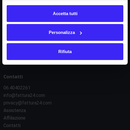
Informazioni
Accetta tutti
Condizioni di contratto
Informativa privacy
Personalizza
Regolamento e-commerce
Regolamento API
Sicurezza e servizi esterni
Rifiuta
Gestione cookie
Contatti
06.40402261
info@fattura24.com
privacy@fattura24.com
Assistenza
Affiliazione
Contatti