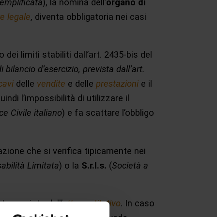
emplificata
), la nomina dell’
organo di
re legale
, diventa obbligatoria nei casi
ei limiti stabiliti dall’art. 2435-bis del
 bilancio d’esercizio, prevista dall’art.
cavi
delle
vendite
e delle
prestazioni
e il
i l’impossibilità di utilizzare il
ce Civile italiano
) e fa scattare l’obbligo
uazione che si verifica tipicamente nei
abilità Limitata
) o la
S.r.l.s.
(
Società a
o previsto dall’
atto costitutivo
. In caso