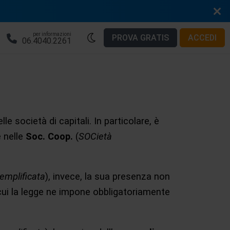
per informazioni
PROVA GRATIS
ACCEDI
06.4040.2261
elle società di capitali. In particolare, è
e nelle
Soc. Coop.
(
SOCietà
emplificata
), invece, la sua presenza non
n cui la legge ne impone obbligatoriamente