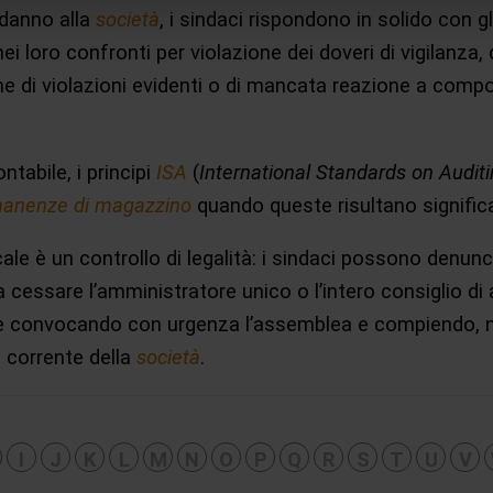
danno alla
società
, i sindaci rispondono in solido con g
i loro confronti per violazione dei doveri di vigilanza,
one di violazioni evidenti o di mancata reazione a comp
ntabile, i principi
ISA
(
International Standards on Audit
manenze di magazzino
quando queste risultano significat
cale è un controllo di legalità: i sindaci possono denunci
a cessare l’amministratore unico o l’intero consiglio d
nire convocando con urgenza l’assemblea e compiendo, nel
 corrente della
società
.
I
J
K
L
M
N
O
P
Q
R
S
T
U
V