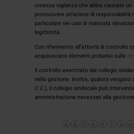
omessa vigilanza che abbia causato un 
promuovere un’azione di responsabilità ne
particolare nei casi di mancata rilevazi
legittimità.
Con riferimento all’attività di controllo co
acquisiscano elementi probativi sulle
ri
Il controllo esercitato dal collegio sinda
nella gestione. Inoltre, qualora vengano 
C.C.
), il collegio sindacale può interve
amministrazione necessari alla gestione
A
B
C
D
E
F
G
H