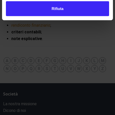
Conto economico
;
Rifiuta
prospetto riepilogativo dei movimenti
del
patrimonio
netto
;
rendiconto finanziario
;
criteri contabili
;
note esplicative
.
A
B
C
D
E
F
G
H
I
J
K
L
M
N
O
P
Q
R
S
T
U
V
W
X
Y
Z
Società
La nostra missione
Dicono di noi