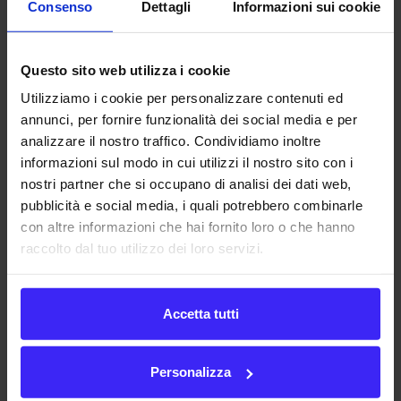
Consenso
Dettagli
Informazioni sui cookie
Esistono le seguenti forme:
Bilancio consolidato
;
Questo sito web utilizza i cookie
Bilancio pubblico
(
Bilancio dello Stato
);
Bilancio d’esercizio
(
Bilancio d’impresa
);
Utilizziamo i cookie per personalizzare contenuti ed
annunci, per fornire funzionalità dei social media e per
Bilancio in forma abbreviata
.
analizzare il nostro traffico. Condividiamo inoltre
Il
bilancio civilistico
si compone, di base, dei seguenti
informazioni sul modo in cui utilizzi il nostro sito con i
documenti:
nostri partner che si occupano di analisi dei dati web,
pubblicità e social media, i quali potrebbero combinarle
Stato Patrimoniale
(
art. 2424 del C.C.
);
con altre informazioni che hai fornito loro o che hanno
Conto economico
(
art. 2425 del C.C.
);
raccolto dal tuo utilizzo dei loro servizi.
Nota integrativa
(
art. 2427 del C.C..
).
Mentre il
bilancio IAS/IFRS
(
bilancio di esercizio
), redatto
Accetta tutti
secondo i
principi contabili internazionali
, deve contenere
i seguenti documenti:
Personalizza
Stato Patrimoniale
;