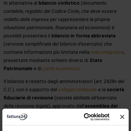
In alternativa al
bilancio civilistico
(
documento
contabile, regolato dal Codice Civile, che deve essere
redatto dalle imprese per rappresentare la propria
situazione patrimoniale, finanziaria ed economica
) è
possibili presentare il
bilancio in forma abbreviata
(
versione semplificata del bilancio d’esercizio
) che
contiene informazioni più limitate nella
nota integrativa
,
presentate mediante schemi diversi di
Stato
Patrimoniale
e di
conto economico
.
Il bilancio è redatto dagli amministratori (
art. 2428v del
C.C.
), con il supporto del
collegio sindacale
e la
società
fiduciarie di revisione
(
società abilitate all’esercizio
della revisione legale
), approvato dall’
assemblea dei
soci
e depositato (
entro 30 giorni dalla sua
approvazione
) presso il
registro delle imprese
.