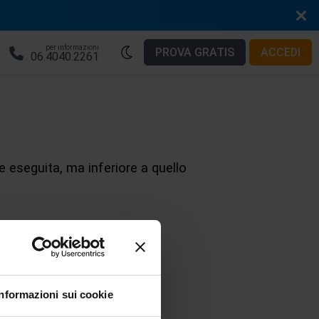
per informazioni
PROVA GRATIS
ACCEDI
06.4040.2261
e eseguita, ma inferiore a quello
W
X
Y
Z
Informazioni sui cookie