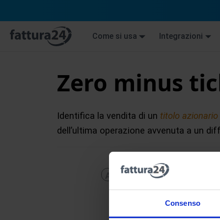
Come si usa
Integrazioni
Zero minus ti
Identifica la vendita di un
titolo azionario
dell’ultima operazione avvenuta a un dif
A
B
C
D
E
F
G
H
Consenso