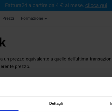
Fattura24 a partire da 4 € al mese:
clicca qui
Prezzi
Formazione
ck
a un prezzo equivalente a quello dell’ultima transazion
ferente prezzo.
I
J
K
L
M
N
O
P
Q
R
S
T
U
V
Dettagli