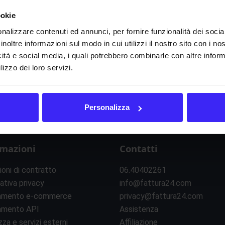
ookie
nalizzare contenuti ed annunci, per fornire funzionalità dei socia
inoltre informazioni sul modo in cui utilizzi il nostro sito con i n
icità e social media, i quali potrebbero combinarle con altre inform
lizzo dei loro servizi.
Personalizza
rmazioni
Contatti
ioni di contratto
06.40402261
ativa privacy
info@fattura24.com
amento e-commerce
privacy@fattura24.com
amento API
Assistenza
zza e servizi esterni
Affiliazione