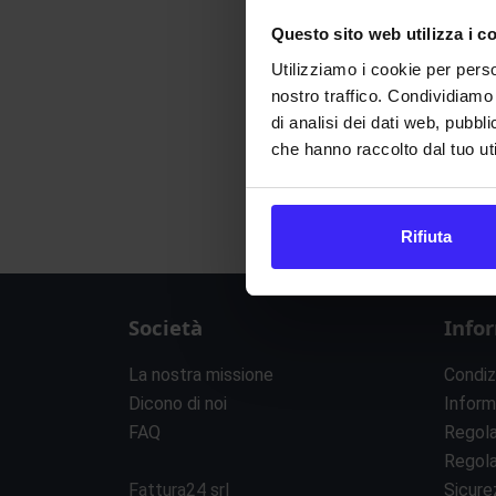
Questo sito web utilizza i c
Utilizziamo i cookie per perso
nostro traffico. Condividiamo 
di analisi dei dati web, pubbl
che hanno raccolto dal tuo uti
Rifiuta
Società
Info
La nostra missione
Condiz
Dicono di noi
Inform
FAQ
Regol
Regol
Fattura24 srl
Sicure