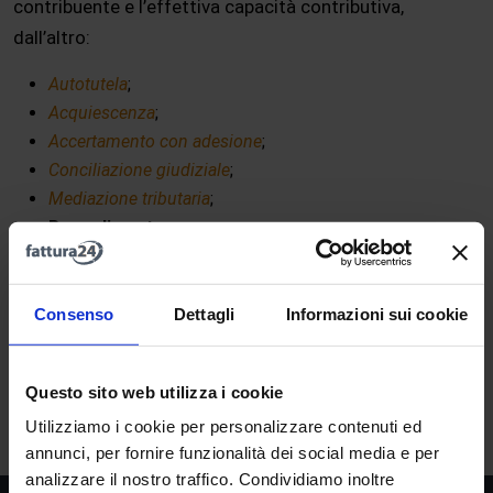
contribuente e l’effettiva capacità contributiva,
dall’altro:
Autotutela
;
Acquiescenza
;
Accertamento con adesione
;
Conciliazione giudiziale
;
Mediazione tributaria
;
Ravvedimento operoso
;
Reclamo tributario
;
Ricorso tributario
.
Consenso
Dettagli
Informazioni sui cookie
A
B
C
D
E
F
G
H
I
J
K
L
M
Questo sito web utilizza i cookie
N
O
P
Q
R
S
T
U
V
W
X
Y
Z
Utilizziamo i cookie per personalizzare contenuti ed
annunci, per fornire funzionalità dei social media e per
analizzare il nostro traffico. Condividiamo inoltre