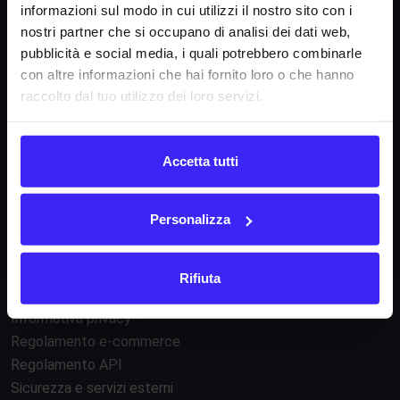
informazioni sul modo in cui utilizzi il nostro sito con i
Società
nostri partner che si occupano di analisi dei dati web,
pubblicità e social media, i quali potrebbero combinarle
La nostra missione
con altre informazioni che hai fornito loro o che hanno
Dicono di noi
raccolto dal tuo utilizzo dei loro servizi.
FAQ
Fattura24 srl
Accetta tutti
Via B. Croce 19, Roma (Italia)
P.IVA IT11359591002
Personalizza
Informazioni
Rifiuta
Condizioni di contratto
Informativa privacy
Regolamento e-commerce
Regolamento API
Sicurezza e servizi esterni