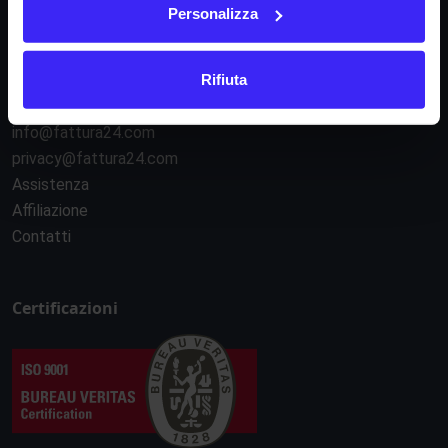
Personalizza
Contatti
Rifiuta
06.40402261
info@fattura24.com
privacy@fattura24.com
Assistenza
Affiliazione
Contatti
Certificazioni