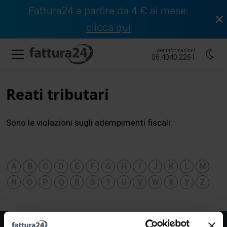
Fattura24 a partire da 4 € al mese:
clicca qui
per informazioni
06.4040.2261
Reati tributari
Sono le violazioni sugli adempimenti fiscali.
A
B
C
D
E
F
G
H
I
J
K
L
M
N
O
P
Q
R
S
T
U
V
W
X
Y
Z