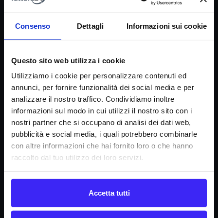
Società
La nostra missione
Consenso
Dettagli
Informazioni sui cookie
Dicono di noi
FAQ
Questo sito web utilizza i cookie
Fattura24 srl
Utilizziamo i cookie per personalizzare contenuti ed
Via B. Croce 19, Roma (Italia)
annunci, per fornire funzionalità dei social media e per
analizzare il nostro traffico. Condividiamo inoltre
P.IVA IT11359591002
informazioni sul modo in cui utilizzi il nostro sito con i
nostri partner che si occupano di analisi dei dati web,
Informazioni
pubblicità e social media, i quali potrebbero combinarle
con altre informazioni che hai fornito loro o che hanno
Condizioni di contratto
raccolto dal tuo utilizzo dei loro servizi.
Informativa privacy
Regolamento e-commerce
Regolamento API
Accetta tutti
Sicurezza e servizi esterni
Gestione cookie