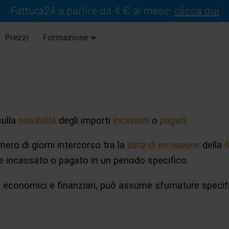
Fattura24 a partire da 4 € al mese:
clicca qui
Prezzi
Formazione
o
sulla
solvibilità
degli importi
incassati
o
pagati
.
mero di giorni intercorso tra la
data di emissione
della
f
ale incassato o pagato in un periodo specifico.
ti economici e finanziari, può assume sfumature specific