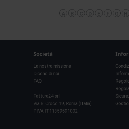
A
B
C
D
E
F
G
H
Società
Info
La nostra missione
Condiz
Dicono di noi
Inform
FAQ
Regol
Regol
Fattura24 srl
Sicure
Via B. Croce 19, Roma (Italia)
Gestio
P.IVA IT11359591002