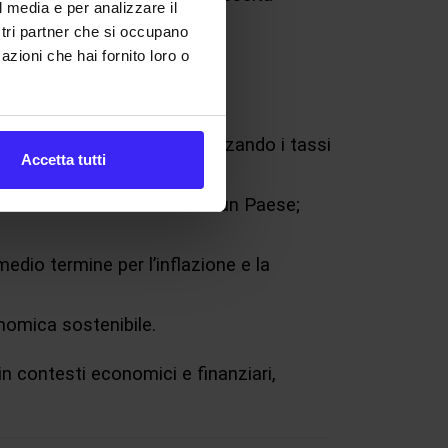
l media e per analizzare il
ostri partner che si occupano
i una casa, il finanziamento
azioni che hai fornito loro o
prestiti auto o mutui, ottimizzando i tassi
Accetta tutti
r la stabilità economica di un Paese;
 medio termine per l’inflazione e la
nomica sostenibile.
in contesti economici e finanziari,