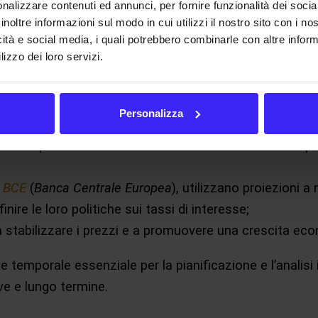
nalizzare contenuti ed annunci, per fornire funzionalità dei socia
inoltre informazioni sul modo in cui utilizzi il nostro sito con i n
 pianificazione di obiettivi finanziari come l’acquisto d
icità e social media, i quali potrebbero combinarle con altre inform
lizzo dei loro servizi.
la preparazione di una parte della pensione;
ianificano il rimborso dei debiti a medio termine, come 
Personalizza
ssa;
el debito pubblico a medio termine sono fondamentali pe
a
BCE
(
Banca Centrale Europea
), utilizzano proiezioni a
ire le loro politiche sui tassi di interesse;
a stabilizzare i prezzi e a promuovere una crescita eco
 temporale essenziale per la pianificazione e l’analisi 
ve e lungo termine.