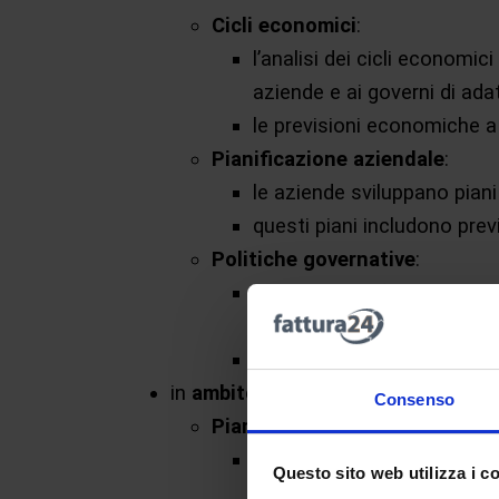
Cicli economici
:
l’analisi dei cicli economi
aziende e ai governi di adat
le previsioni economiche a 
Pianificazione aziendale
:
le aziende sviluppano piani
questi piani includono previ
Politiche governative
:
i governi pianificano le po
il cambiamento climatico;
questi piani possono includ
in
ambito finanziario
:
Consenso
Pianificazione degli investime
gli investitori utilizzano l’
Questo sito web utilizza i c
periodo, si possono conside