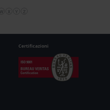
W
X
Y
Z
Certificazioni