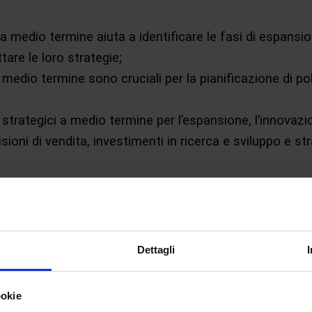
ci a medio termine aiuta a identificare le fasi di espan
tare le loro strategie;
medio termine sono cruciali per la pianificazione di poli
 strategici a medio termine per l’espansione, l’innovazio
sioni di vendita, investimenti in ricerca e sviluppo e st
litiche economiche a medio termine per affrontare sfid
ere investimenti in infrastrutture, programmi di formazi
Dettagli
nti
:
orizzonte di medio termine (
generalmente 2-5 anni
) per 
ookie
rare investimenti in fondi comuni, obbligazioni o azio