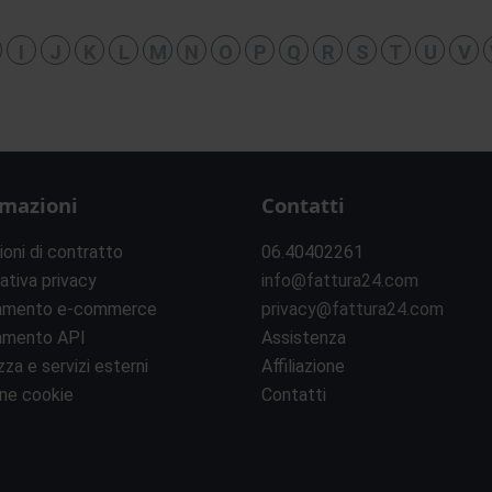
I
J
K
L
M
N
O
P
Q
R
S
T
U
V
rmazioni
Contatti
ioni di contratto
06.40402261
ativa privacy
info@fattura24.com
amento e-commerce
privacy@fattura24.com
amento API
Assistenza
zza e servizi esterni
Affiliazione
ne cookie
Contatti