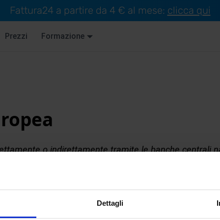
Fattura24 a partire da 4 € al mese:
clicca qui
Prezzi
Formazione
uropea
rettamente o indirettamente tramite le banche centrali n
tema Europeo di Banche Centrali
).
e della politica monetaria europea, nei
Paesi
dell’Unione.
Dettagli
 hanno contribuito al capitale della
BCE
secondo uno sch