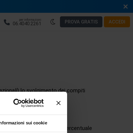
per informazioni
PROVA GRATIS
ACCEDI
06.4040.2261
azionali
) lo svolgimento dei compiti
Informazioni sui cookie
ema che riflette il peso percentuale