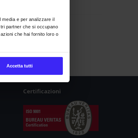
Unione Europea
).
l media e per analizzare il
ostri partner che si occupano
W
X
Y
Z
azioni che hai fornito loro o
Accetta tutti
Certificazioni