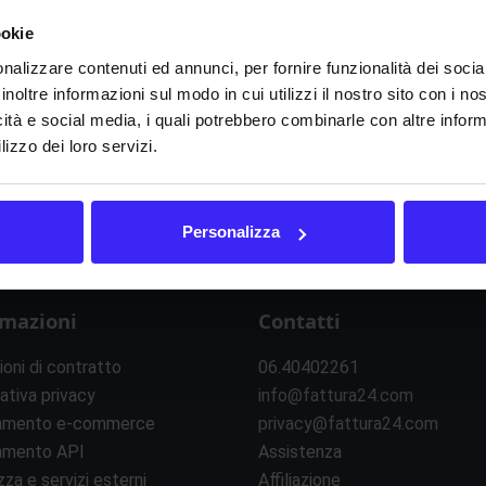
azione totale e nel
PIL
(
Prodotto Interno Lordo
) dell’
UE
(
ookie
nalizzare contenuti ed annunci, per fornire funzionalità dei socia
inoltre informazioni sul modo in cui utilizzi il nostro sito con i n
I
J
K
L
M
N
O
P
Q
R
S
T
U
V
icità e social media, i quali potrebbero combinarle con altre inform
lizzo dei loro servizi.
Personalizza
rmazioni
Contatti
ioni di contratto
06.40402261
ativa privacy
info@fattura24.com
amento e-commerce
privacy@fattura24.com
amento API
Assistenza
zza e servizi esterni
Affiliazione