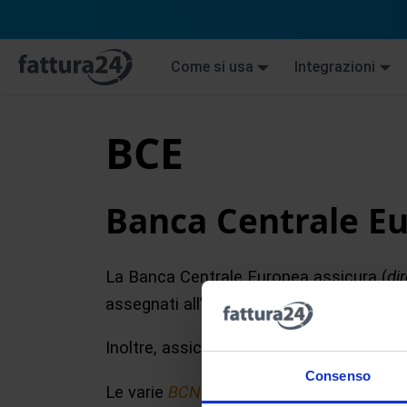
Come si usa
Integrazioni
BCE
Banca Centrale E
La Banca Centrale Europea assicura (
di
assegnati all’
euro sistema
e al
SEBC
(
Sis
Inoltre, assicura la corretta applicazion
Consenso
Le varie
BCN
(
Banche Centrali Nazionali
)