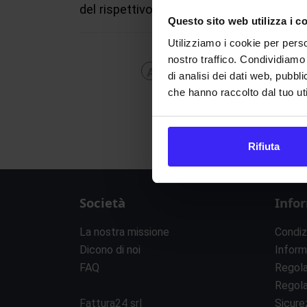
del rispettivo Stato membro nella popol
Questo sito web utilizza i c
Utilizziamo i cookie per perso
nostro traffico. Condividiamo 
A
B
C
D
E
F
G
H
di analisi dei dati web, pubbl
che hanno raccolto dal tuo uti
Rifiuta
Società
Info
La nostra missione
Condiz
Dicono di noi
Inform
FAQ
Regol
Regol
Fattura24 srl
Sicure