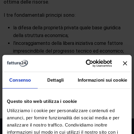
ottima delle risorse.
I tre fondamentali principi sono:
la difesa della proprietà privata quale base giuridica
della struttura economica;
l’incoraggiamento della libera iniziativa come fattore
imprescindibile del progresso tecnico ed economico;
la difesa della libera concorrenza come meccanismo
regolatore delle relazioni economiche.
Consenso
Dettagli
Informazioni sui cookie
A
B
C
D
E
F
G
H
I
J
K
L
M
Questo sito web utilizza i cookie
N
O
P
Q
R
S
T
U
V
W
X
Y
Z
Utilizziamo i cookie per personalizzare contenuti ed
annunci, per fornire funzionalità dei social media e per
analizzare il nostro traffico. Condividiamo inoltre
Società
informazioni sul modo in cui utilizzi il nostro sito con i