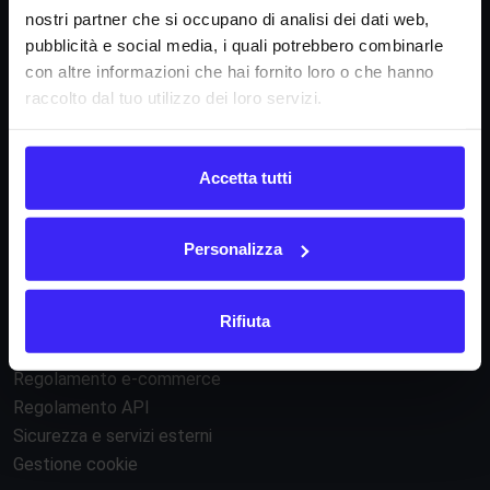
nostri partner che si occupano di analisi dei dati web,
La nostra missione
pubblicità e social media, i quali potrebbero combinarle
Dicono di noi
con altre informazioni che hai fornito loro o che hanno
FAQ
raccolto dal tuo utilizzo dei loro servizi.
Fattura24 srl
Via B. Croce 19, Roma (Italia)
Accetta tutti
P.IVA IT11359591002
Personalizza
Informazioni
Rifiuta
Condizioni di contratto
Informativa privacy
Regolamento e-commerce
Regolamento API
Sicurezza e servizi esterni
Gestione cookie