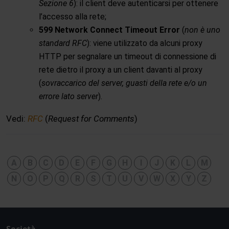
Sezione 6
): il client deve autenticarsi per ottenere
l’accesso alla rete;
599 Network Connect Timeout Error
(
non è uno
standard RFC
): viene utilizzato da alcuni proxy
HTTP per segnalare un timeout di connessione di
rete dietro il proxy a un client davanti al proxy
(
sovraccarico del server, guasti della rete e/o un
errore lato server
).
Vedi:
RFC
(
Request for Comments
)
A
B
C
D
E
F
G
H
I
J
K
L
M
N
O
P
Q
R
S
T
U
V
W
X
Y
Z