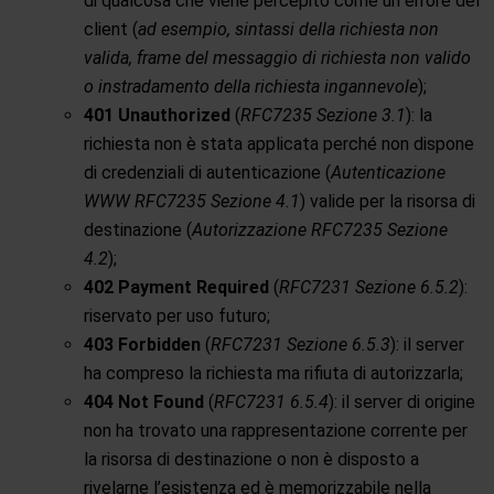
di qualcosa che viene percepito come un errore del
client (
ad esempio, sintassi della richiesta non
valida, frame del messaggio di richiesta non valido
o instradamento della richiesta ingannevole
);
401 Unauthorized
(
RFC7235 Sezione 3.1
): la
richiesta non è stata applicata perché non dispone
di credenziali di autenticazione (
Autenticazione
WWW RFC7235 Sezione 4.1
) valide per la risorsa di
destinazione (
Autorizzazione RFC7235 Sezione
4.2
);
402 Payment Required
(
RFC7231 Sezione 6.5.2
):
riservato per uso futuro;
403 Forbidden
(
RFC7231 Sezione 6.5.3
): il server
ha compreso la richiesta ma rifiuta di autorizzarla;
404 Not Found
(
RFC7231 6.5.4
): il server di origine
non ha trovato una rappresentazione corrente per
la risorsa di destinazione o non è disposto a
rivelarne l’esistenza ed è memorizzabile nella