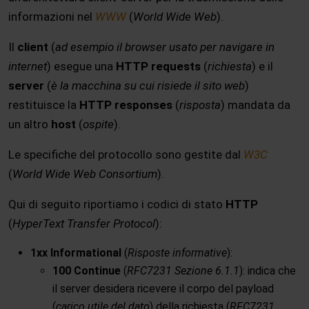
informazioni nel
WWW
(
World Wide Web
).
Il
client
(
ad esempio il browser usato per navigare in
internet
) esegue una
HTTP requests
(
richiesta
) e il
server
(
è la macchina su cui risiede il sito web
)
restituisce la
HTTP responses
(
risposta
) mandata da
un altro
host
(
ospite
).
Le specifiche del protocollo sono gestite dal
W3C
(
World Wide Web Consortium
).
Qui di seguito riportiamo i codici di stato
HTTP
(
HyperText Transfer Protocol
):
1xx Informational
(
Risposte informative
):
100 Continue
(
RFC7231 Sezione 6.1.1
): indica che
il server desidera ricevere il corpo del payload
(
carico utile del dato
) della richiesta (
RFC7231