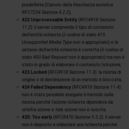
predefinita (
Calcolo della freschezza euristica
RFC7234 Sezione 4.2.2
);
422 Unprocessable Entity
(
RFC4918 Sezione
11.2
): il server comprende il tipo di contenuto
dell’entità richiesta (
il codice di stato 415
Unsupported Media Type non è appropriato
) e la
sintassi dell’entità richiesta è corretta (
il codice di
stato 400 Bad Request non è appropriato
) ma non è
stato in grado di elaborare il contenuto Istruzioni;
423 Locked
(
RFC4918 Sezione 11.3
): la risorsa di
origine o di destinazione di un metodo è bloccata;
424 Failed Dependency
(
RFC4918 Sezione 11.4
):
non è stato possibile eseguire il metodo sulla
risorsa perché l’azione richiesta dipendeva da
un’altra azione e tale azione non è riuscita;
425: Too early
(
RFC8470 Sezione 5.5.2
): il server
non è disposto a elaborare una richiesta perché