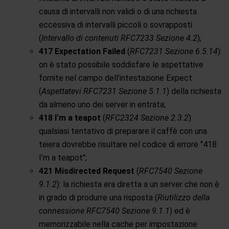
causa di intervalli non validi o di una richiesta
eccessiva di intervalli piccoli o sovrapposti
(
Intervallo di contenuti RFC7233 Sezione 4.2
);
417 Expectation Failed
(
RFC7231 Sezione 6.5.14
):
on è stato possibile soddisfare le aspettative
fornite nel campo dell’intestazione Expect
(
Aspettatevi RFC7231 Sezione 5.1.1
) della richiesta
da almeno uno dei server in entrata;
418 I’m a teapot
(
RFC2324 Sezione 2.3.2
):
qualsiasi tentativo di preparare il caffè con una
teiera dovrebbe risultare nel codice di errore "418
I’m a teapot";
421 Misdirected Request
(
RFC7540 Sezione
9.1.2
): la richiesta era diretta a un server che non è
in grado di produrre una risposta (
Riutilizzo della
connessione RFC7540 Sezione 9.1.1
) ed è
memorizzabile nella cache per impostazione