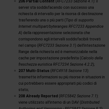
206 Partial Content
(
RFC7233 Sezione 4.1
): il
server sta soddisfacendo con successo una
richiesta di intervallo per la risorsa di destinazione
trasferendo una o più parti (
Tipo di supporto
Internet multipart/byteranges RFC7233 Appendice
A
) della rappresentazione selezionata che
corrispondono agli intervalli soddisfacibili trovati
nel campo (
RFC7233 Sezione 3.1
) dell’intestazione
Range della richiesta ed è memorizzabile nella
cache per impostazione predefinita (
Calcolo della
freschezza euristica RFC7234 Sezione 4.2.2
);
207 Multi-Status
(
RFC4918 Sezione 13
):
trasmette informazioni su più risorse in situazioni in
cui potrebbero essere appropriati più codici di
stato;
208 Already Reported
(
RFC5842 Sezione 7.1
):
viene utilizzato all’interno di un DAV (
Distributed
Authoring and Versioning - RFC5842 Sezione 8.2
):