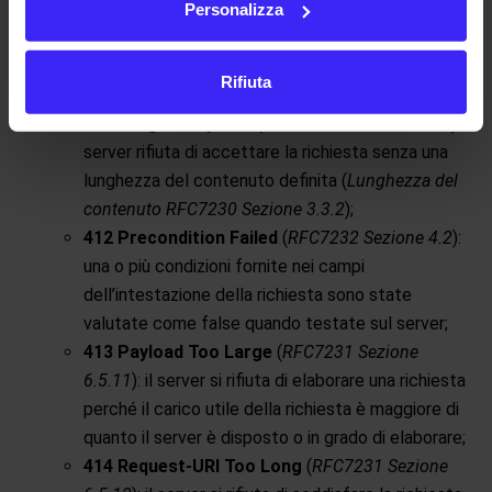
origine e questa condizione probabilmente sarà
Personalizza
permanente ed è memorizzabile nella cache per
impostazione predefinita (
Calcolo della freschezza
Rifiuta
euristica RFC7234 Sezione 4.2.2
);
411 Length Required
(
RFC7231 Sezione 6.5.10
): il
server rifiuta di accettare la richiesta senza una
lunghezza del contenuto definita (
Lunghezza del
contenuto RFC7230 Sezione 3.3.2
);
412 Precondition Failed
(
RFC7232 Sezione 4.2
):
una o più condizioni fornite nei campi
dell’intestazione della richiesta sono state
valutate come false quando testate sul server;
413 Payload Too Large
(
RFC7231 Sezione
6.5.11
): il server si rifiuta di elaborare una richiesta
perché il carico utile della richiesta è maggiore di
quanto il server è disposto o in grado di elaborare;
414 Request-URI Too Long
(
RFC7231 Sezione