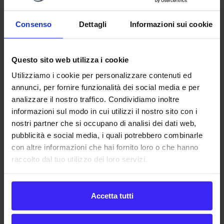
Sezione 3.2
): è simile a 401 Unauthorized, ma indica
che il client deve autenticarsi (
Autenticazione
Consenso
Dettagli
Informazioni sui cookie
proxy RFC7235 Sezione 4.3
) per poter utilizzare un
proxy (
Autorizzazione proxy RFC7235 Sezione 4.4
);
408 Request Timeout
(
RFC7231 Sezione 6.5.7
): il
Questo sito web utilizza i cookie
server non ha ricevuto un messaggio di richiesta
Utilizziamo i cookie per personalizzare contenuti ed
completo entro il tempo previsto per l’attesa
annunci, per fornire funzionalità dei social media e per
(
Connessione RFC7230 Sezione 6.1
);
analizzare il nostro traffico. Condividiamo inoltre
409 Conflict
(
RFC7231 Sezione 6.5.8
): non è stato
informazioni sul modo in cui utilizzi il nostro sito con i
nostri partner che si occupano di analisi dei dati web,
possibile completare la richiesta a causa di un
pubblicità e social media, i quali potrebbero combinarle
conflitto con lo stato corrente della risorsa di
con altre informazioni che hai fornito loro o che hanno
destinazione. Questo codice viene utilizzato in
raccolto dal tuo utilizzo dei loro servizi.
situazioni in cui l’utente potrebbe essere in grado di
risolvere il conflitto e inviare nuovamente la
richiesta;
Accetta tutti
410 Gone
(
RFC7231 Sezione 6.5.9
): a risorsa di
destinazione non è più disponibile nel server di