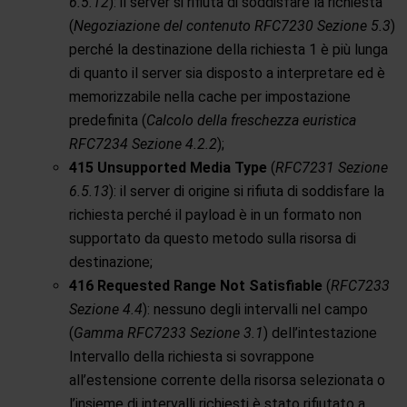
6.5.12
): il server si rifiuta di soddisfare la richiesta
(
Negoziazione del contenuto RFC7230 Sezione 5.3
)
perché la destinazione della richiesta 1 è più lunga
di quanto il server sia disposto a interpretare ed è
memorizzabile nella cache per impostazione
predefinita (
Calcolo della freschezza euristica
RFC7234 Sezione 4.2.2
);
415 Unsupported Media Type
(
RFC7231 Sezione
6.5.13
): il server di origine si rifiuta di soddisfare la
richiesta perché il payload è in un formato non
supportato da questo metodo sulla risorsa di
destinazione;
416 Requested Range Not Satisfiable
(
RFC7233
Sezione 4.4
): nessuno degli intervalli nel campo
(
Gamma RFC7233 Sezione 3.1
) dell’intestazione
Intervallo della richiesta si sovrappone
all’estensione corrente della risorsa selezionata o
l’insieme di intervalli richiesti è stato rifiutato a