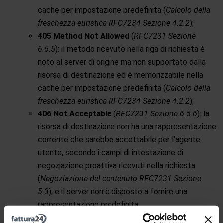
cache per impostazione predefinita (
Calcolo della
freschezza euristica RFC7234 Sezione 4.2.2
);
405 Method Not Allowed
(
RFC7231 Sezione
6.5.5
): il metodo ricevuto nella riga di richiesta è
noto al server di origine ma non supportato dalla
risorsa di destinazione ed è memorizzabile nella
cache per impostazione predefinita (
Calcolo della
freschezza euristica RFC7234 Sezione 4.2.2
);
406 Not Acceptable
(
RFC7231 Sezione 6.5.6
): la
risorsa di destinazione non ha una rappresentazione
corrente che sarebbe accettabile per l’agente
utente, secondo i campi di intestazione di
negoziazione proattiva ricevuti nella richiesta
(
Negoziazione del contenuto RFC7231 Sezione
5.3
), e il server non è disposto a fornire una
rappresentazione predefinita;
407 Proxy Authentication Required
(
RFC7235