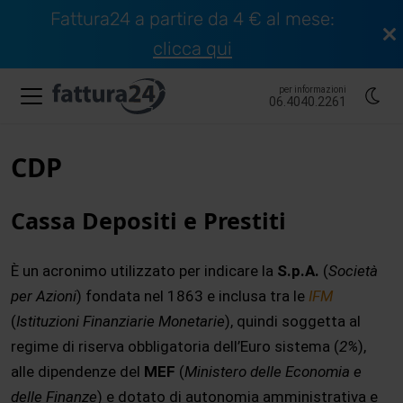
Fattura24 a partire da 4 € al mese:
clicca qui
per informazioni
06.4040.2261
CDP
Cassa Depositi e Prestiti
È un acronimo utilizzato per indicare la
S.p.A.
(
Società
per Azioni
) fondata nel 1863 e inclusa tra le
IFM
(
Istituzioni Finanziarie Monetarie
), quindi soggetta al
regime di riserva obbligatoria dell’Euro sistema (
2%
),
alle dipendenze del
MEF
(
Ministero delle Economia e
delle Finanze
) e dotato di autonomia amministrativa e