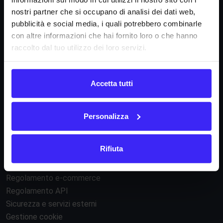
Società
nostri partner che si occupano di analisi dei dati web,
La nostra missione
pubblicità e social media, i quali potrebbero combinarle
Dicono di noi
con altre informazioni che hai fornito loro o che hanno
FAQ
raccolto dal tuo utilizzo dei loro servizi.
Fattura24 srl
Accetta tutti
Via B. Croce 19, Roma (Italia)
P.IVA IT11359591002
Personalizza
Informazioni
Rifiuta
Condizioni di contratto
Informativa privacy
Regolamento e-commerce
Regolamento API
Sicurezza e servizi esterni
Gestione cookie