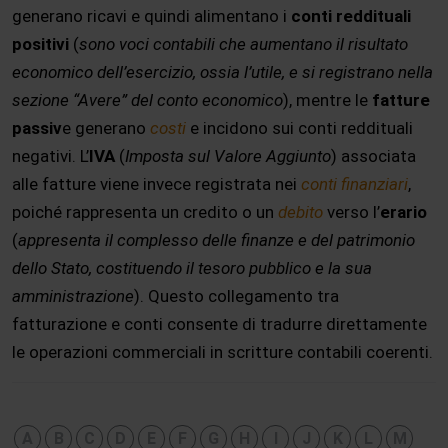
generano ricavi e quindi alimentano i
conti reddituali
positivi
(
sono voci contabili che aumentano il risultato
economico dell’esercizio, ossia l’utile, e si registrano nella
sezione “Avere” del conto economico
), mentre le
fatture
passiv
e generano
costi
e incidono sui conti reddituali
negativi. L’
IVA
(
Imposta sul Valore Aggiunto
) associata
alle fatture viene invece registrata nei
conti finanziari
,
poiché rappresenta un credito o un
debito
verso l’
erario
(
appresenta il complesso delle finanze e del patrimonio
dello Stato, costituendo il tesoro pubblico e la sua
amministrazione
). Questo collegamento tra
fatturazione e conti consente di tradurre direttamente
le operazioni commerciali in scritture contabili coerenti.
A
B
C
D
E
F
G
H
I
J
K
L
M