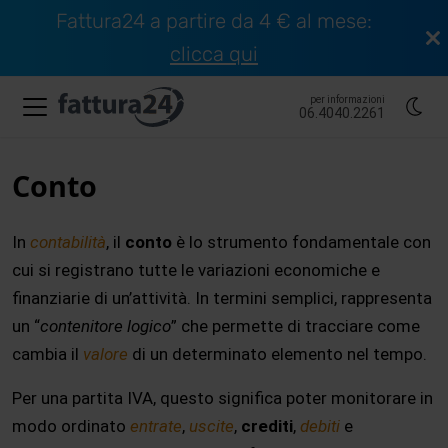
Fattura24 a partire da 4 € al mese:
clicca qui
per informazioni
06.4040.2261
Conto
In
contabilità
, il
conto
è lo strumento fondamentale con
cui si registrano tutte le variazioni economiche e
finanziarie di un’attività. In termini semplici, rappresenta
un “
contenitore logico
” che permette di tracciare come
cambia il
valore
di un determinato elemento nel tempo.
Per una partita IVA, questo significa poter monitorare in
modo ordinato
entrate
,
uscite
,
crediti
,
debiti
e