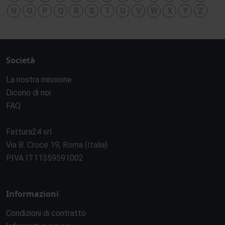
N
O
P
Q
R
S
T
U
V
W
X
Y
Z
Società
La nostra missione
Dicono di noi
FAQ
Fattura24 srl
Via B. Croce 19, Roma (Italia)
P.IVA IT11359591002
Informazioni
Condizioni di contratto