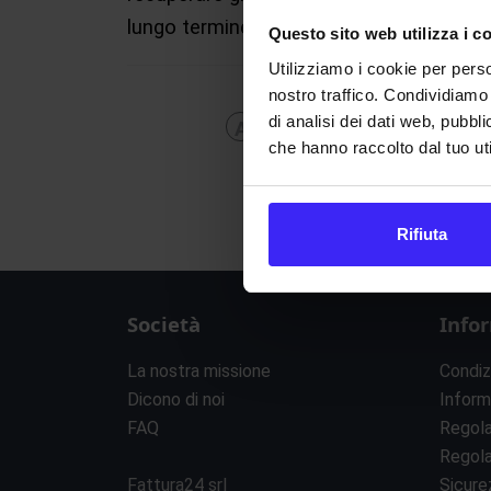
lungo termine.
Questo sito web utilizza i c
Utilizziamo i cookie per perso
nostro traffico. Condividiamo 
di analisi dei dati web, pubbl
A
B
C
D
E
F
G
H
che hanno raccolto dal tuo uti
Rifiuta
Società
Info
La nostra missione
Condiz
Dicono di noi
Inform
FAQ
Regol
Regol
Fattura24 srl
Sicure