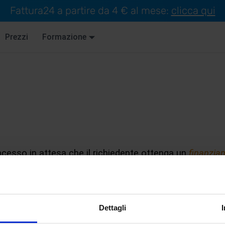
Fattura24 a partire da 4 € al mese:
clicca qui
Prezzi
Formazione
ncesso in attesa che il richiedente ottenga un
finanzia
 per rimborsare il
prestito ponte
.
 commerciali
(
proprietà immobiliari destinate ad attività 
ommerciali, ristoranti, e capannoni industriali
) per chiu
Dettagli
o sfruttare un’opportunità a
breve termine
per garanti