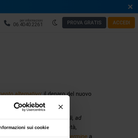
per informazioni
PROVA GRATIS
ACCEDI
06.4040.2261
mento alternativo
; il denaro del nuovo
professionali o imprenditoriali, ad
dere rapidamente una proprietà,
Informazioni sui cookie
re un
finanziamento a lungo termine
a