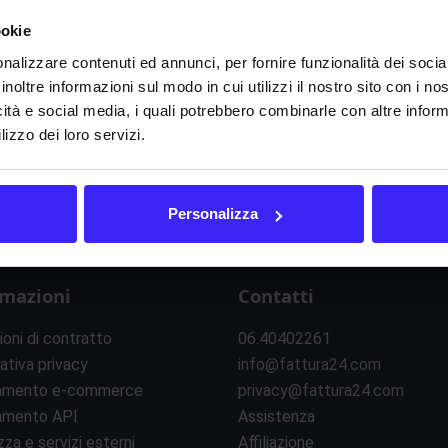
ookie
nalizzare contenuti ed annunci, per fornire funzionalità dei socia
inoltre informazioni sul modo in cui utilizzi il nostro sito con i n
icità e social media, i quali potrebbero combinarle con altre inform
I
J
K
L
M
N
O
P
Q
R
S
T
U
V
lizzo dei loro servizi.
Personalizza
rmazioni
Contatti
ioni di contratto
06.40402261
ativa privacy
info@fattura24.com
amento e-commerce
privacy@fattura24.com
amento API
Assistenza
zza e servizi esterni
Affiliazione