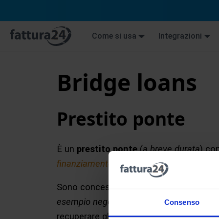
Come si usa
Integrazioni
Bridge loans
Prestito ponte
È un
prestito ponte
(
a breve durata
) co
finanziamento
viene, di norma, utilizzato
Sono concessi per l’acquisto di
immobili
esempio negozi, uffici, magazzini, centri c
Consenso
recuperare gli
immobili
dal
pignoramento