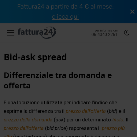
Fattura24 a partire da 4 € al mese:
clicca qui
per informazioni
06.4040.2261
Bid-ask spread
Differenziale tra domanda e
offerta
È una locuzione utilizzata per indicare l’indice che
esprime la differenza tra il
prezzo dell’offerta
(
bid
) e il
prezzo della domanda
(
ask
) per un determinato
titolo
. Il
prezzo dell’offerta
(
bid price
) rappresenta il
prezzo più
alto
(
best bid price
) che un acquirente è disposto a