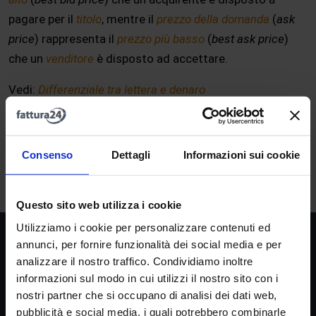
pagare per il
titolo
, mentre il
prezzo della domanda
(
ask
price
) rappresenta il
prezzo più basso
(
best ask price
)
che un
venditore
è disposto ad accettare.
Vedi:
Differenziale tra lettera e denaro
A
B
C
D
E
F
G
H
I
J
K
L
M
Consenso
Dettagli
Informazioni sui cookie
N
O
P
Q
R
S
T
U
V
W
X
Y
Z
Questo sito web utilizza i cookie
Utilizziamo i cookie per personalizzare contenuti ed
Società
annunci, per fornire funzionalità dei social media e per
analizzare il nostro traffico. Condividiamo inoltre
La nostra missione
informazioni sul modo in cui utilizzi il nostro sito con i
Dicono di noi
nostri partner che si occupano di analisi dei dati web,
FAQ
pubblicità e social media, i quali potrebbero combinarle