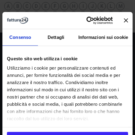
A
B
C
D
E
F
G
H
I
J
K
L
M
N
O
P
Q
R
S
T
U
V
W
X
Y
Z
Consenso
Dettagli
Informazioni sui cookie
Società
La nostra missione
Questo sito web utilizza i cookie
Dicono di noi
Utilizziamo i cookie per personalizzare contenuti ed
FAQ
annunci, per fornire funzionalità dei social media e per
analizzare il nostro traffico. Condividiamo inoltre
Fattura24 srl
informazioni sul modo in cui utilizzi il nostro sito con i
Via B. Croce 19, Roma (Italia)
nostri partner che si occupano di analisi dei dati web,
P.IVA IT11359591002
pubblicità e social media, i quali potrebbero combinarle
con altre informazioni che hai fornito loro o che hanno
raccolto dal tuo utilizzo dei loro servizi.
Informazioni