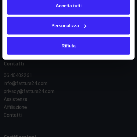
Condizioni di contratto
Accetta tutti
Informativa privacy
Regolamento e-commerce
Personalizza
Regolamento API
Sicurezza e servizi esterni
Gestione cookie
Rifiuta
Contatti
06.40402261
info@fattura24.com
privacy@fattura24.com
Assistenza
Affiliazione
Contatti