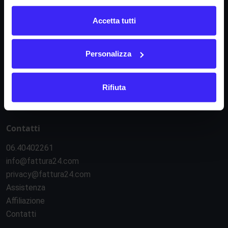
Informazioni
Accetta tutti
Condizioni di contratto
Informativa privacy
Regolamento e-commerce
Personalizza
Regolamento API
Sicurezza e servizi esterni
Rifiuta
Gestione cookie
Contatti
06.40402261
info@fattura24.com
privacy@fattura24.com
Assistenza
Affiliazione
Contatti