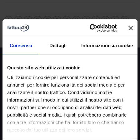
A
B
C
D
E
F
G
H
I
J
K
L
M
N
O
P
Q
R
S
T
U
V
W
X
Y
Z
Consenso
Dettagli
Informazioni sui cookie
Società
Questo sito web utilizza i cookie
La nostra missione
Utilizziamo i cookie per personalizzare contenuti ed
Dicono di noi
annunci, per fornire funzionalità dei social media e per
FAQ
analizzare il nostro traffico. Condividiamo inoltre
informazioni sul modo in cui utilizzi il nostro sito con i
Fattura24 srl
nostri partner che si occupano di analisi dei dati web,
Via B. Croce 19, Roma (Italia)
pubblicità e social media, i quali potrebbero combinarle
P.IVA IT11359591002
con altre informazioni che hai fornito loro o che hanno
raccolto dal tuo utilizzo dei loro servizi.