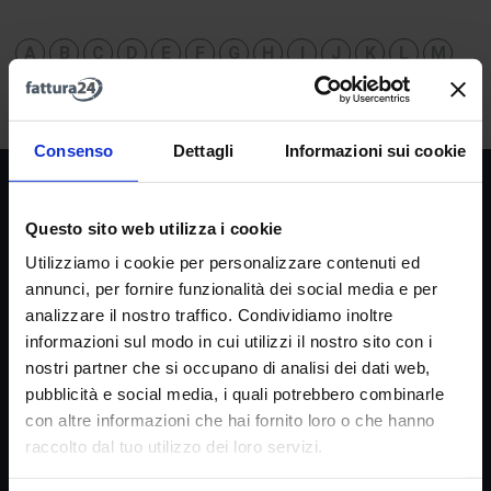
A
B
C
D
E
F
G
H
I
J
K
L
M
N
O
P
Q
R
S
T
U
V
W
X
Y
Z
Consenso
Dettagli
Informazioni sui cookie
Società
Questo sito web utilizza i cookie
La nostra missione
Utilizziamo i cookie per personalizzare contenuti ed
Dicono di noi
annunci, per fornire funzionalità dei social media e per
FAQ
analizzare il nostro traffico. Condividiamo inoltre
informazioni sul modo in cui utilizzi il nostro sito con i
Fattura24 srl
nostri partner che si occupano di analisi dei dati web,
Via B. Croce 19, Roma (Italia)
pubblicità e social media, i quali potrebbero combinarle
P.IVA IT11359591002
con altre informazioni che hai fornito loro o che hanno
raccolto dal tuo utilizzo dei loro servizi.
Informazioni