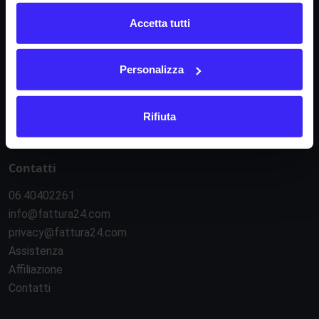
Accetta tutti
Condizioni di contratto
Informativa privacy
Regolamento e-commerce
Personalizza
Regolamento API
Sicurezza e servizi esterni
Rifiuta
Gestione cookie
Contatti
06.40402261
info@fattura24.com
privacy@fattura24.com
Assistenza
Affiliazione
Contatti