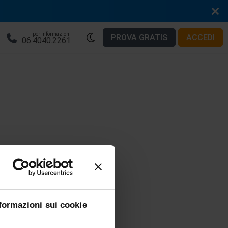
per informazioni
PROVA GRATIS
ACCEDI
06.4040.2261
W
X
Y
Z
formazioni sui cookie