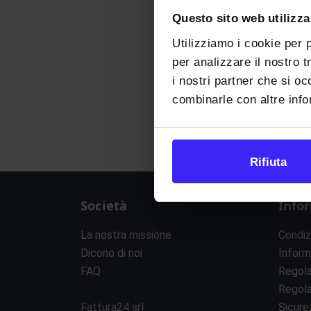
Questo sito web utilizza
Utilizziamo i cookie per 
per analizzare il nostro t
i nostri partner che si oc
combinarle con altre infor
Rifiuta
Società
Info
La nostra missione
Condiz
Dicono di noi
Inform
FAQ
Regol
Regol
Fattura24 srl
Sicure