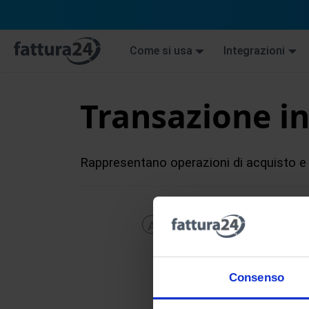
Come si usa
Integrazioni
Transazione i
Rappresentano operazioni di acquisto e
A
B
C
D
E
F
G
H
Consenso