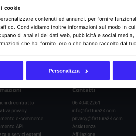
 i cookie
personalizzare contenuti ed annunci, per fornire funzional
raffico. Condividiamo inoltre informazioni sul modo in cui u
cupano di analisi dei dati web, pubblicità e social media,
mazioni che hai fornito loro o che hanno raccolto dal tuo 
Personalizza
rmazioni
Contatti
ioni di contratto
06.40402261
ativa privacy
info@fattura24.com
amento e-commerce
privacy@fattura24.com
amento API
Assistenza
zza e servizi esterni
Affiliazione