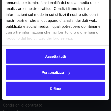
annunci, per fornire funzionalità dei social media e per
N
O
P
Q
R
S
T
U
V
W
X
Y
Z
analizzare il nostro traffico. Condividiamo inoltre
informazioni sul modo in cui utilizzi il nostro sito con i
nostri partner che si occupano di analisi dei dati web,
pubblicità e social media, i quali potrebbero combinarle
Società
con altre informazioni che hai fornito loro o che hanno
raccolto dal tuo utilizzo dei loro servizi.
La nostra missione
Dicono di noi
FAQ
Accetta tutti
Fattura24 srl
Via B. Croce 19, Roma (Italia)
Personalizza
P.IVA IT11359591002
Rifiuta
Informazioni
Condizioni di contratto