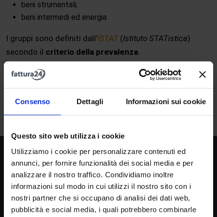
beni strumentali;
beni intermedi ed energia.
I gruppi sono definiti dall’
ISTAT
(
Istituto STATistica
)
secondo il
criterio della prevalenza
.
A
B
C
D
E
F
G
H
I
J
K
L
M
Consenso
Dettagli
Informazioni sui cookie
N
O
P
Q
R
S
T
U
V
W
X
Y
Z
Questo sito web utilizza i cookie
Utilizziamo i cookie per personalizzare contenuti ed
Società
annunci, per fornire funzionalità dei social media e per
analizzare il nostro traffico. Condividiamo inoltre
La nostra missione
informazioni sul modo in cui utilizzi il nostro sito con i
Dicono di noi
nostri partner che si occupano di analisi dei dati web,
FAQ
pubblicità e social media, i quali potrebbero combinarle