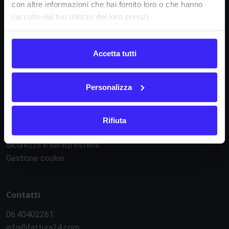
con altre informazioni che hai fornito loro o che hanno
Fattura24 srl
raccolto dal tuo utilizzo dei loro servizi.
Via B. Croce 19, Roma (Italia)
P.IVA IT11359591002
Accetta tutti
Informazioni
Personalizza
Condizioni di contratto
Informativa privacy
Regolamento e-commerce
Rifiuta
Regolamento API
Sicurezza e servizi esterni
Gestione cookie
Contatti
06.40402261
info@fattura24.com