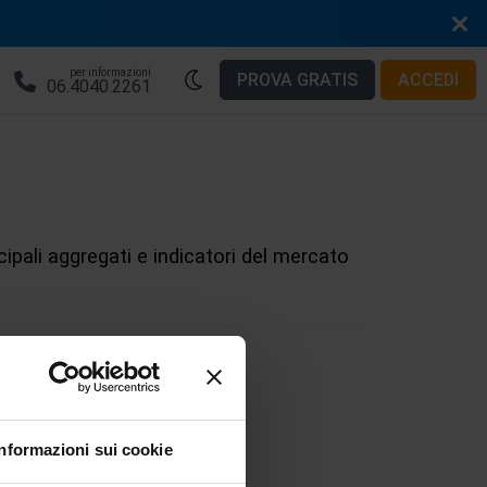
per informazioni
PROVA GRATIS
ACCEDI
06.4040.2261
ncipali aggregati e indicatori del mercato
W
X
Y
Z
Informazioni sui cookie