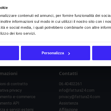
ookie
nalizzare contenuti ed annunci, per fornire funzionalità dei socia
inoltre informazioni sul modo in cui utilizzi il nostro sito con i n
icità e social media, i quali potrebbero combinarle con altre inform
lizzo dei loro servizi.
Personalizza
rmazioni
Contatti
ioni di contratto
06.40402261
ativa privacy
info@fattura24.com
amento e-commerce
privacy@fattura24.com
amento API
Assistenza
zza e servizi esterni
Affiliazione