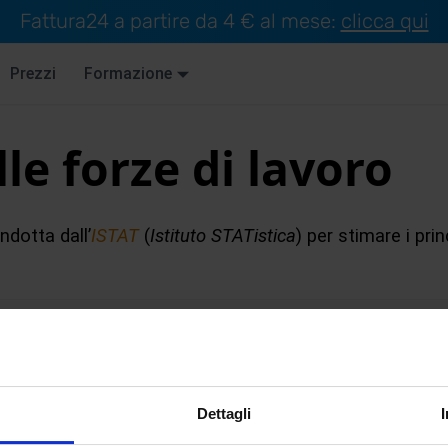
Fattura24 a partire da 4 € al mese:
clicca qui
Prezzi
Formazione
le forze di lavoro
dotta dall’
ISTAT
(
Istituto STATistica
) per stimare i pri
I
J
K
L
M
N
O
P
Q
R
S
T
U
V
Dettagli