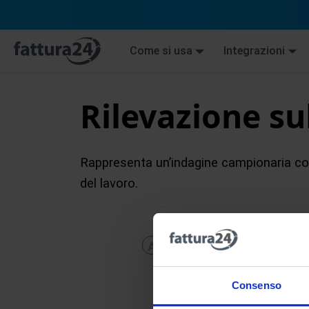
Come si usa
Integrazioni
Rilevazione sul
Rappresenta un’indagine campionaria con
del lavoro.
A
B
C
D
E
F
G
H
Consenso