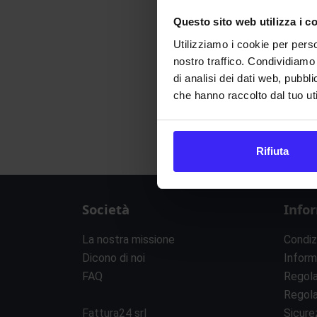
Questo sito web utilizza i c
Utilizziamo i cookie per perso
nostro traffico. Condividiamo 
di analisi dei dati web, pubbl
che hanno raccolto dal tuo uti
Rifiuta
Società
Info
La nostra missione
Condiz
Dicono di noi
Inform
FAQ
Regol
Regol
Fattura24 srl
Sicure