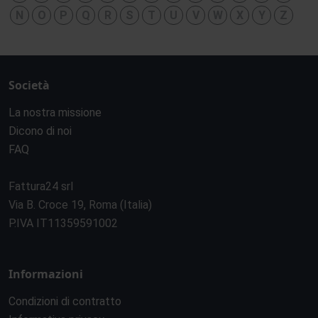
N
O
P
Q
R
S
T
U
V
W
X
Y
Z
Società
La nostra missione
Dicono di noi
FAQ
Fattura24 srl
Via B. Croce 19, Roma (Italia)
P.IVA IT11359591002
Informazioni
Condizioni di contratto