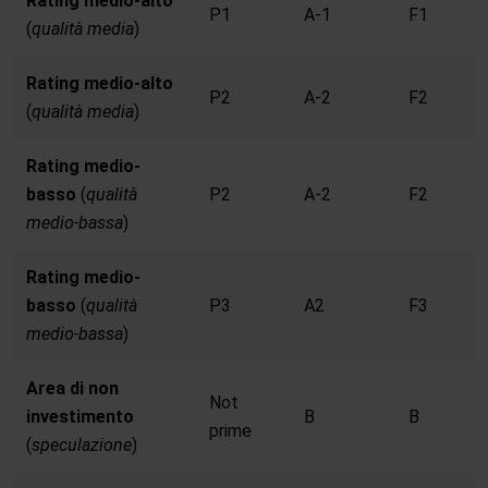
Rating medio-alto
P1
A-1
F1
(
qualità media
)
Rating medio-alto
P2
A-2
F2
(
qualità media
)
Rating medio-
basso
(
qualità
P2
A-2
F2
medio-bassa
)
Rating medio-
basso
(
qualità
P3
A2
F3
medio-bassa
)
Area di non
Not
investimento
B
B
prime
(
speculazione
)