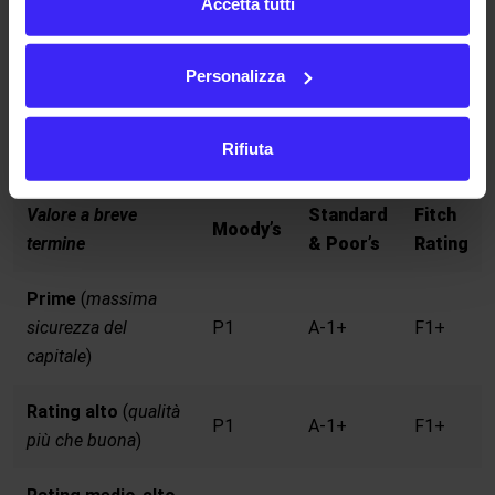
Accetta tutti
In perdita
/
D
CC
Personalizza
In perdita
/
D
C
In perdita
/
D
D
Rifiuta
Valore a breve
Standard
Fitch
Moody’s
termine
& Poor’s
Rating
Prime
(
massima
sicurezza del
P1
A-1+
F1+
capitale
)
Rating alto
(
qualità
P1
A-1+
F1+
più che buona
)