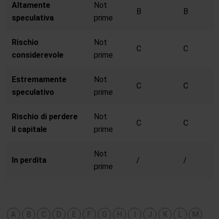
Altamente
Not
B
B
speculativa
prime
Rischio
Not
C
C
considerevole
prime
Estremamente
Not
C
C
speculativo
prime
Rischio di perdere
Not
C
C
il capitale
prime
Not
In perdita
/
/
prime
A
B
C
D
E
F
G
H
I
J
K
L
M