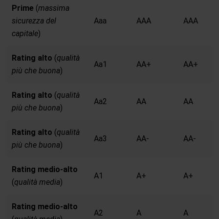
Prime
(
massima
sicurezza del
Aaa
AAA
AAA
capitale
)
Rating alto
(
qualità
Aa1
AA+
AA+
più che buona
)
Rating alto
(
qualità
Aa2
AA
AA
più che buona
)
Rating alto
(
qualità
Aa3
AA-
AA-
più che buona
)
Rating medio-alto
A1
A+
A+
(
qualità media
)
Rating medio-alto
A2
A
A