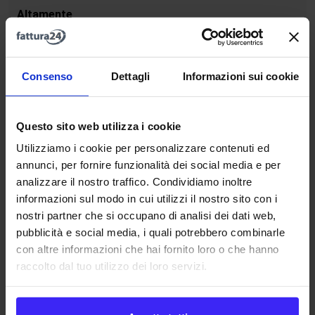
Altamente
B2
B
B
speculativa
Altamente
Consenso
Dettagli
Informazioni sui cookie
B3
B-
B-
speculativa
Altamente
Questo sito web utilizza i cookie
B3
B-
B-
speculativa
Utilizziamo i cookie per personalizzare contenuti ed
annunci, per fornire funzionalità dei social media e per
Rischio
analizzare il nostro traffico. Condividiamo inoltre
Caa
CCC+
CCC
considerevole
informazioni sul modo in cui utilizzi il nostro sito con i
nostri partner che si occupano di analisi dei dati web,
Estremamente
pubblicità e social media, i quali potrebbero combinarle
Ca
CCC
CCC
speculativo
con altre informazioni che hai fornito loro o che hanno
raccolto dal tuo utilizzo dei loro servizi.
Rischio di perdere
C
CCC-
CCC
il capitale