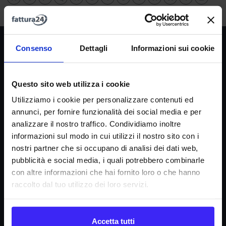
Società
Consenso
Dettagli
Informazioni sui cookie
La nostra missione
Dicono di noi
Questo sito web utilizza i cookie
FAQ
Utilizziamo i cookie per personalizzare contenuti ed
annunci, per fornire funzionalità dei social media e per
Fattura24 srl
analizzare il nostro traffico. Condividiamo inoltre
Via B. Croce 19, Roma (Italia)
informazioni sul modo in cui utilizzi il nostro sito con i
P.IVA IT11359591002
nostri partner che si occupano di analisi dei dati web,
pubblicità e social media, i quali potrebbero combinarle
con altre informazioni che hai fornito loro o che hanno
Informazioni
raccolto dal tuo utilizzo dei loro servizi.
Condizioni di contratto
Informativa privacy
Accetta tutti