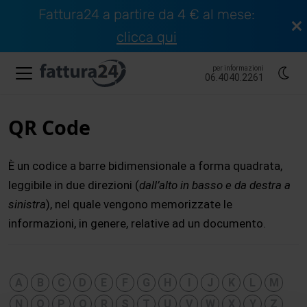
Fattura24 a partire da 4 € al mese:
clicca qui
per informazioni
06.4040.2261
QR Code
È un codice a barre bidimensionale a forma quadrata,
leggibile in due direzioni (
dall’alto in basso e da destra a
sinistra
), nel quale vengono memorizzate le
informazioni, in genere, relative ad un documento.
A
B
C
D
E
F
G
H
I
J
K
L
M
N
O
P
Q
R
S
T
U
V
W
X
Y
Z