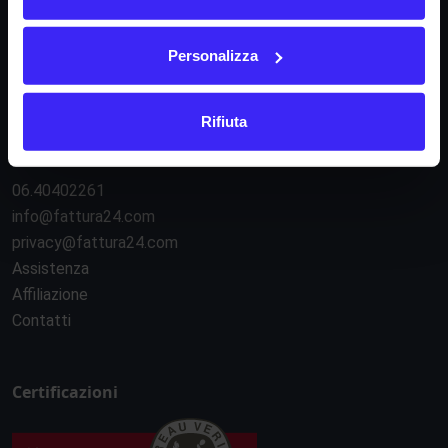
Regolamento e-commerce
Regolamento API
Sicurezza e servizi esterni
Personalizza
Gestione cookie
Rifiuta
Contatti
06.40402261
info@fattura24.com
privacy@fattura24.com
Assistenza
Affiliazione
Contatti
Certificazioni