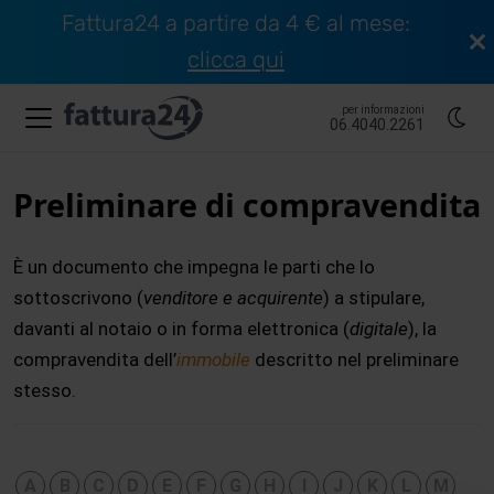
Fattura24 a partire da 4 € al mese:
clicca qui
per informazioni
06.4040.2261
Preliminare di compravendita
È un documento che impegna le parti che lo
sottoscrivono (
venditore e acquirente
) a stipulare,
davanti al notaio o in forma elettronica (
digitale
), la
compravendita dell’
immobile
descritto nel preliminare
stesso.
A
B
C
D
E
F
G
H
I
J
K
L
M