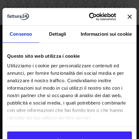
N
O
P
Q
R
S
T
U
V
W
X
Y
Z
Consenso
Dettagli
Informazioni sui cookie
Società
La nostra missione
Questo sito web utilizza i cookie
Dicono di noi
Utilizziamo i cookie per personalizzare contenuti ed
FAQ
annunci, per fornire funzionalità dei social media e per
analizzare il nostro traffico. Condividiamo inoltre
Fattura24 srl
informazioni sul modo in cui utilizzi il nostro sito con i
Via B. Croce 19, Roma (Italia)
nostri partner che si occupano di analisi dei dati web,
P.IVA IT11359591002
pubblicità e social media, i quali potrebbero combinarle
con altre informazioni che hai fornito loro o che hanno
raccolto dal tuo utilizzo dei loro servizi.
Informazioni
Condizioni di contratto