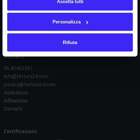
Informativa privacy
Accetta tutti
Regolamento e-commerce
Regolamento API
Personalizza
Sicurezza e servizi esterni
Gestione cookie
Rifiuta
Contatti
06.40402261
info@fattura24.com
privacy@fattura24.com
Assistenza
Affiliazione
Contatti
Certificazioni