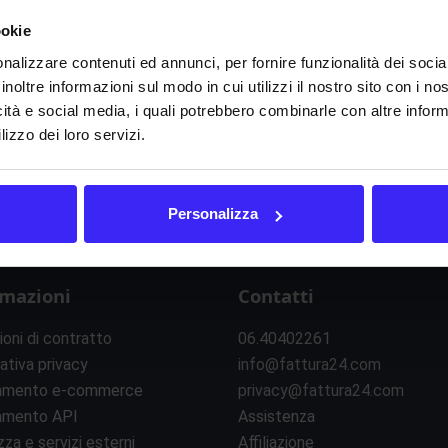
ookie
I
J
K
L
M
N
O
P
Q
R
S
T
U
V
nalizzare contenuti ed annunci, per fornire funzionalità dei socia
inoltre informazioni sul modo in cui utilizzi il nostro sito con i n
icità e social media, i quali potrebbero combinarle con altre inform
lizzo dei loro servizi.
Personalizza
rmazioni
Contatti
ioni di contratto
06.40402261
ativa privacy
info@fattura24.com
amento e-commerce
privacy@fattura24.com
amento API
Assistenza
zza e servizi esterni
Affiliazione