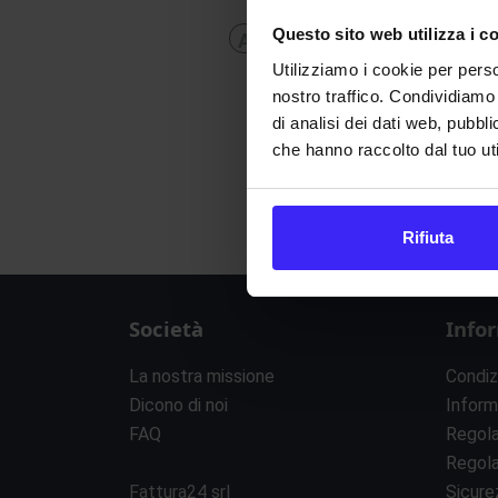
Questo sito web utilizza i c
A
B
C
D
E
F
G
H
Utilizziamo i cookie per perso
nostro traffico. Condividiamo 
di analisi dei dati web, pubbl
che hanno raccolto dal tuo uti
Rifiuta
Società
Info
La nostra missione
Condiz
Dicono di noi
Inform
FAQ
Regol
Regol
Fattura24 srl
Sicure