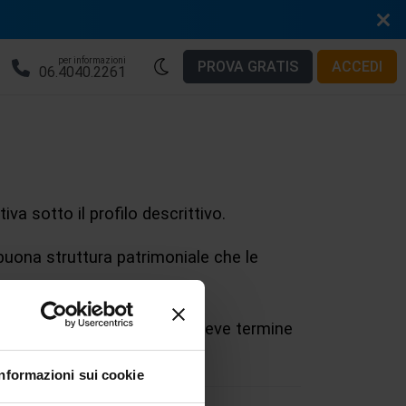
per informazioni
PROVA GRATIS
ACCEDI
06.4040.2261
iva sotto il profilo descrittivo.
 buona struttura patrimoniale che le
i debiti, suddivisi in debiti a breve termine
Informazioni sui cookie