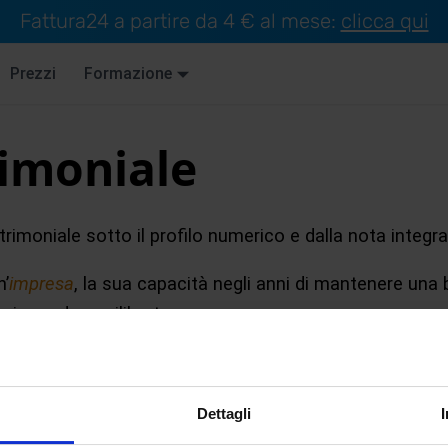
Fattura24 a partire da 4 € al mese:
clicca qui
Prezzi
Formazione
rimoniale
trimoniale sotto il profilo numerico e dalla nota integrat
n’
impresa
, la sua capacità negli anni di mantenere una
s in modo equilibrato.
o il valore dell’azienda (
patrimonio netto
), il totale de
l totale dell’attivo (
attività
).
Dettagli