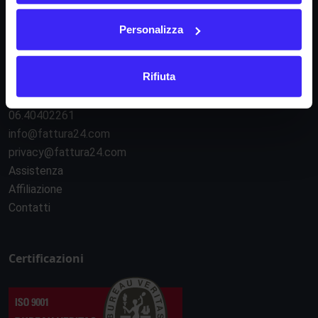
Regolamento API
Sicurezza e servizi esterni
Personalizza
Gestione cookie
Rifiuta
Contatti
06.40402261
info@fattura24.com
privacy@fattura24.com
Assistenza
Affiliazione
Contatti
Certificazioni