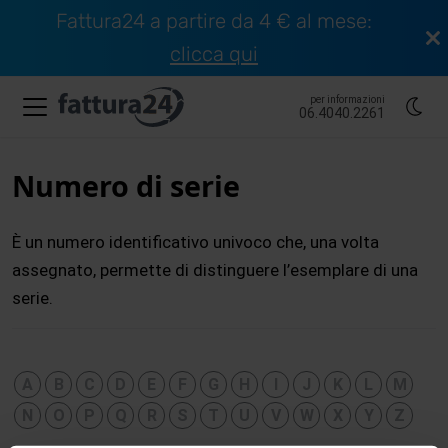
Fattura24 a partire da 4 € al mese:
clicca qui
per informazioni
06.4040.2261
Numero di serie
È un numero identificativo univoco che, una volta
assegnato, permette di distinguere l’esemplare di una
serie.
A
B
C
D
E
F
G
H
I
J
K
L
M
N
O
P
Q
R
S
T
U
V
W
X
Y
Z