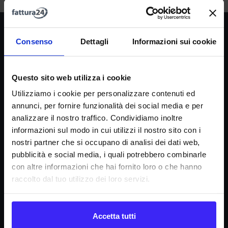
Società
Consenso
Dettagli
Informazioni sui cookie
La nostra missione
Dicono di noi
Questo sito web utilizza i cookie
FAQ
Utilizziamo i cookie per personalizzare contenuti ed
annunci, per fornire funzionalità dei social media e per
Fattura24 srl
analizzare il nostro traffico. Condividiamo inoltre
Via B. Croce 19, Roma (Italia)
informazioni sul modo in cui utilizzi il nostro sito con i
P.IVA IT11359591002
nostri partner che si occupano di analisi dei dati web,
pubblicità e social media, i quali potrebbero combinarle
con altre informazioni che hai fornito loro o che hanno
Informazioni
raccolto dal tuo utilizzo dei loro servizi.
Condizioni di contratto
Informativa privacy
Regolamento e-commerce
Accetta tutti