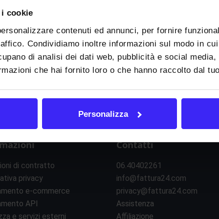
 i cookie
I
J
K
L
M
N
O
P
Q
R
S
T
U
V
personalizzare contenuti ed annunci, per fornire funzional
raffico. Condividiamo inoltre informazioni sul modo in cui u
cupano di analisi dei dati web, pubblicità e social media,
mazioni che hai fornito loro o che hanno raccolto dal tuo 
Personalizza
rmazioni
Contatti
ioni di contratto
06.40402261
ativa privacy
info@fattura24.com
amento e-commerce
privacy@fattura24.com
amento API
Assistenza
zza e servizi esterni
Affiliazione