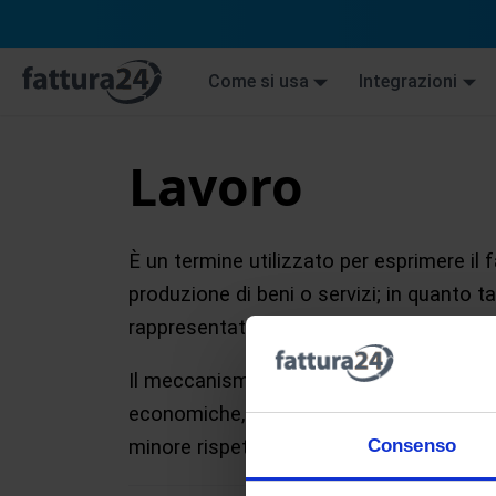
Come si usa
Integrazioni
Lavoro
È un termine utilizzato per esprimere il 
produzione di beni o servizi; in quanto 
rappresentato dal salario.
Il meccanismo di funzionamento del me
economiche, politiche e sociali: ne con
Consenso
minore rispetto ad altri mercati.