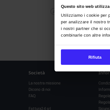
Questo sito web utilizza
A
B
C
D
E
F
G
H
Utilizziamo i cookie per 
per analizzare il nostro t
i nostri partner che si oc
combinarle con altre infor
Rifiuta
Società
Info
La nostra missione
Condiz
Dicono di noi
Inform
FAQ
Regol
Regol
Fattura24 srl
Sicure