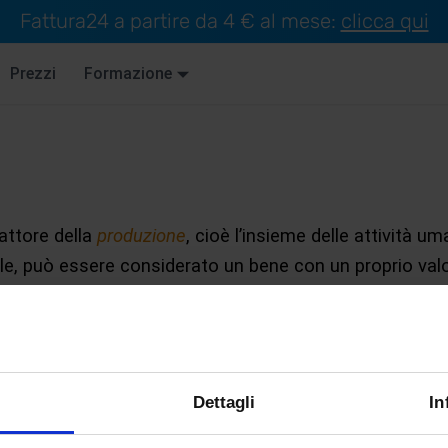
Fattura24 a partire da 4 € al mese:
clicca qui
Prezzi
Formazione
fattore della
produzione
, cioè l’insieme delle attività uma
tale, può essere considerato un bene con un proprio val
rcato del lavoro è estremamente complesso perché i
segue che la legge della domanda e dell’offerta assum
Dettagli
In