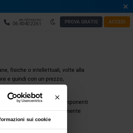
per informazioni
PROVA GRATIS
ACCEDI
06.4040.2261
ne, fisiche o intellettuali, volte alla
ore e quindi con un prezzo,
nfluenzato da numerose componenti
e una rilevanza proporzionalmente
formazioni sui cookie