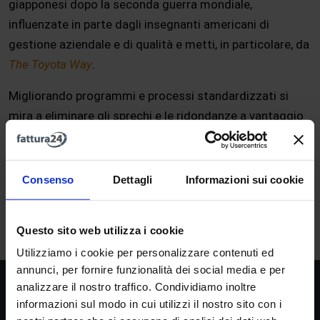
giapponesi dopo la seconda guerra mondiale,
influenzate in parte dagli insegnanti americani di
gestione aziendale e di qualità e metti, in particolare, da
The Toyota Way
.
Migliorando programmi e processi standardizzati si
mira a eliminare gli sprechi e le ridondanze a vantaggio
di una
produzione snella
.
Consenso
Dettagli
Informazioni sui cookie
A
B
C
D
E
F
G
H
I
J
K
L
M
N
O
P
Q
R
S
T
U
V
W
X
Y
Z
Questo sito web utilizza i cookie
Utilizziamo i cookie per personalizzare contenuti ed
annunci, per fornire funzionalità dei social media e per
analizzare il nostro traffico. Condividiamo inoltre
Società
informazioni sul modo in cui utilizzi il nostro sito con i
La nostra missione