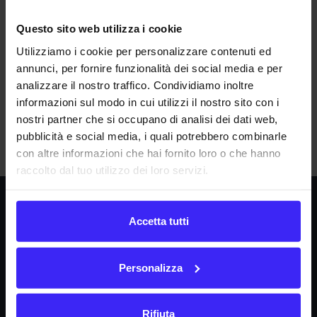
(
International Financial Reporting Standards
); questi
Questo sito web utilizza i cookie
coesistono con i precedenti
IAS
quindi vengono
Utilizziamo i cookie per personalizzare contenuti ed
richiamati con il termine
IAS/IFRS
.
annunci, per fornire funzionalità dei social media e per
analizzare il nostro traffico. Condividiamo inoltre
informazioni sul modo in cui utilizzi il nostro sito con i
A
B
C
D
E
F
G
H
I
J
K
L
M
nostri partner che si occupano di analisi dei dati web,
N
O
P
Q
R
S
T
U
V
W
X
Y
Z
pubblicità e social media, i quali potrebbero combinarle
con altre informazioni che hai fornito loro o che hanno
raccolto dal tuo utilizzo dei loro servizi.
Società
Accetta tutti
La nostra missione
Dicono di noi
Personalizza
FAQ
Fattura24 srl
Rifiuta