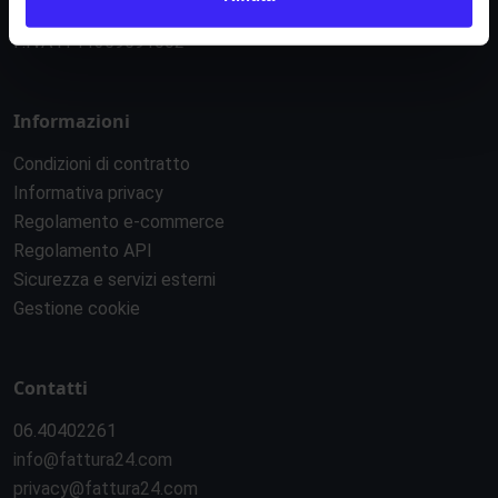
Via B. Croce 19, Roma (Italia)
P.IVA IT11359591002
Informazioni
Condizioni di contratto
Informativa privacy
Regolamento e-commerce
Regolamento API
Sicurezza e servizi esterni
Gestione cookie
Contatti
06.40402261
info@fattura24.com
privacy@fattura24.com