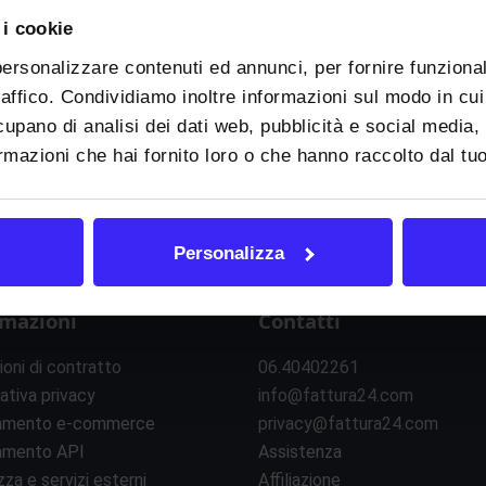
 i cookie
personalizzare contenuti ed annunci, per fornire funzional
raffico. Condividiamo inoltre informazioni sul modo in cui u
cupano di analisi dei dati web, pubblicità e social media,
mazioni che hai fornito loro o che hanno raccolto dal tuo 
Personalizza
rmazioni
Contatti
ioni di contratto
06.40402261
ativa privacy
info@fattura24.com
amento e-commerce
privacy@fattura24.com
amento API
Assistenza
zza e servizi esterni
Affiliazione