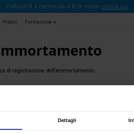
Fattura24 a partire da 4 € al mese:
clicca qui
Prezzi
Formazione
 ammortamento
za di registrazione dell’ammortamento.
I
J
K
L
M
N
O
P
Q
R
S
T
U
V
Dettagli
In