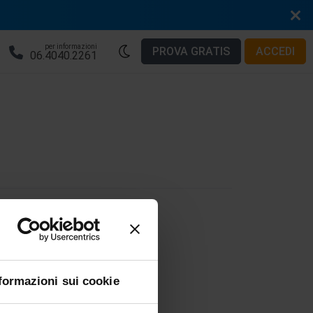
per informazioni
PROVA GRATIS
ACCEDI
06.4040.2261
W
X
Y
Z
formazioni sui cookie