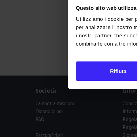
Questo sito web utilizza
Utilizziamo i cookie per 
per analizzare il nostro t
i nostri partner che si oc
combinarle con altre infor
Rifiuta
Società
Info
La nostra missione
Condiz
Dicono di noi
Inform
FAQ
Regol
Regol
Fattura24 srl
Sicure