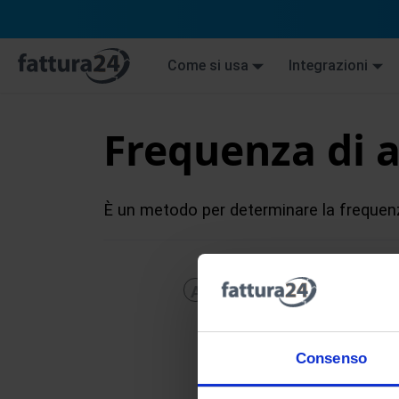
Come si usa
Integrazioni
Frequenza di
È un metodo per determinare la frequen
A
B
C
D
E
F
G
H
Consenso