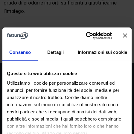
grado di produrre introiti sufficienti a giustificarne
l’impiego.
A
B
C
D
E
F
G
H
I
J
K
L
M
N
O
P
Q
R
S
T
U
V
W
X
Y
Z
Consenso
Dettagli
Informazioni sui cookie
Questo sito web utilizza i cookie
Società
Utilizziamo i cookie per personalizzare contenuti ed
La nostra missione
annunci, per fornire funzionalità dei social media e per
Dicono di noi
analizzare il nostro traffico. Condividiamo inoltre
FAQ
informazioni sul modo in cui utilizzi il nostro sito con i
nostri partner che si occupano di analisi dei dati web,
Fattura24 srl
pubblicità e social media, i quali potrebbero combinarle
Via B. Croce 19, Roma (Italia)
con altre informazioni che hai fornito loro o che hanno
raccolto dal tuo utilizzo dei loro servizi.
P.IVA IT11359591002