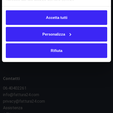
Informazioni
Accetta tutti
Condizioni di contratto
Informativa privacy
Personalizza
Regolamento e-commerce
Regolamento API
Rifiuta
Sicurezza e servizi esterni
Gestione cookie
Contatti
06.40402261
info@fattura24.com
privacy@fattura24.com
Assistenza