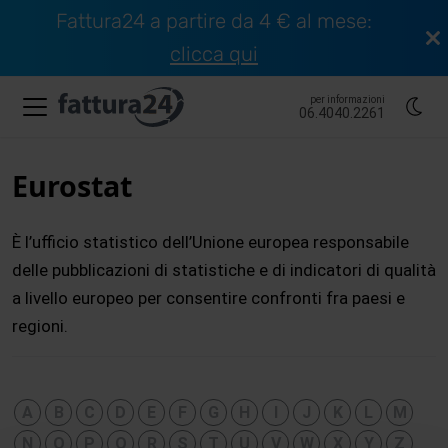
Fattura24 a partire da 4 € al mese:
clicca qui
per informazioni
06.4040.2261
Eurostat
È l’ufficio statistico dell’Unione europea responsabile
delle pubblicazioni di statistiche e di indicatori di qualità
a livello europeo per consentire confronti fra paesi e
regioni.
A
B
C
D
E
F
G
H
I
J
K
L
M
N
O
P
Q
R
S
T
U
V
W
X
Y
Z