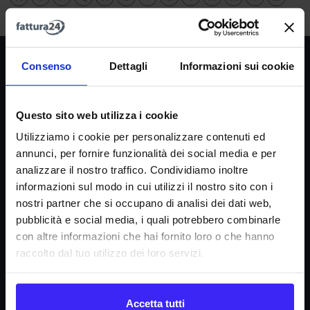
Società
Consenso
Dettagli
Informazioni sui cookie
La nostra missione
Dicono di noi
Questo sito web utilizza i cookie
FAQ
Utilizziamo i cookie per personalizzare contenuti ed
annunci, per fornire funzionalità dei social media e per
Fattura24 srl
analizzare il nostro traffico. Condividiamo inoltre
Via B. Croce 19, Roma (Italia)
informazioni sul modo in cui utilizzi il nostro sito con i
P.IVA IT11359591002
nostri partner che si occupano di analisi dei dati web,
pubblicità e social media, i quali potrebbero combinarle
con altre informazioni che hai fornito loro o che hanno
Informazioni
raccolto dal tuo utilizzo dei loro servizi.
Condizioni di contratto
Informativa privacy
Accetta tutti