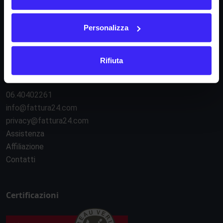
Regolamento e-commerce
Regolamento API
Sicurezza e servizi esterni
Personalizza
Gestione cookie
Rifiuta
Contatti
06.40402261
info@fattura24.com
privacy@fattura24.com
Assistenza
Affiliazione
Contatti
Certificazioni