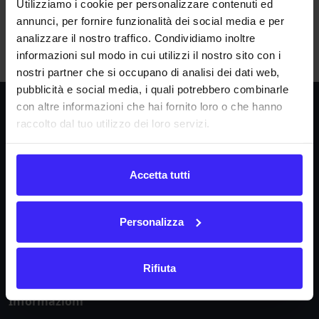
Utilizziamo i cookie per personalizzare contenuti ed
A
B
C
D
E
F
G
H
I
J
K
L
M
annunci, per fornire funzionalità dei social media e per
analizzare il nostro traffico. Condividiamo inoltre
N
O
P
Q
R
S
T
U
V
W
X
Y
Z
informazioni sul modo in cui utilizzi il nostro sito con i
nostri partner che si occupano di analisi dei dati web,
pubblicità e social media, i quali potrebbero combinarle
con altre informazioni che hai fornito loro o che hanno
Società
raccolto dal tuo utilizzo dei loro servizi.
La nostra missione
Dicono di noi
Accetta tutti
FAQ
Fattura24 srl
Personalizza
Via B. Croce 19, Roma (Italia)
P.IVA IT11359591002
Rifiuta
Informazioni