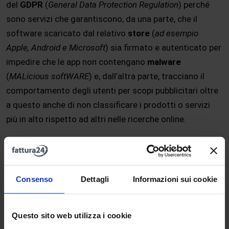
del
GDPR
(
General Data Protection Regulation
) perché
sono servizi che garantiscono, da una parte, che il
software scaricato dal relativo
store
(
ad esempio
Apple, Android e Microsoft
) sia firmato e autenticato per
impedire che le app non contengano
malware
(
MALicious softWARE
) e, dall’altra parte, tracciano il
comportamento degli utenti per scopi pubblicitari oltre
a questo anche di non classificare i prodotti o servizi
più in alto rispetto ad altri nelle ricerche online.
L’applicazione dei DMA riguarda anche i
servizi di
messaggistica e piattaforme di social media
che
devono unire e condividere gli utenti fra di loro e anche
Consenso
Dettagli
Informazioni sui cookie
la possibilità di disinstallare la
app di sistema
(
app
preinstallate
).
Questo sito web utilizza i cookie