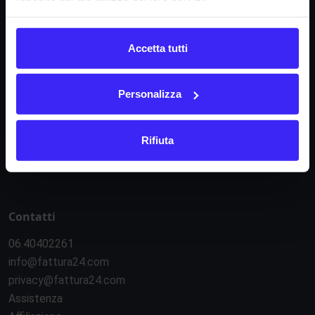
Informazioni
Accetta tutti
Condizioni di contratto
Informativa privacy
Personalizza
Regolamento e-commerce
Regolamento API
Rifiuta
Sicurezza e servizi esterni
Gestione cookie
Contatti
06.40402261
info@fattura24.com
privacy@fattura24.com
Assistenza