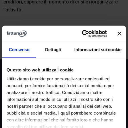
creditori, superare il momento di crisi e riorganizzare
l’attività .
A
B
C
D
E
F
G
H
I
J
K
L
M
N
O
P
Q
R
S
T
U
V
W
X
Y
Z
Consenso
Dettagli
Informazioni sui cookie
Questo sito web utilizza i cookie
Società
Utilizziamo i cookie per personalizzare contenuti ed
La nostra missione
annunci, per fornire funzionalità dei social media e per
Dicono di noi
analizzare il nostro traffico. Condividiamo inoltre
FAQ
informazioni sul modo in cui utilizzi il nostro sito con i
nostri partner che si occupano di analisi dei dati web,
Fattura24 srl
pubblicità e social media, i quali potrebbero combinarle
Via B. Croce 19, Roma (Italia)
con altre informazioni che hai fornito loro o che hanno
raccolto dal tuo utilizzo dei loro servizi.
P.IVA IT11359591002