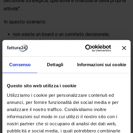
decisione strategica, operativa e finanziaria della propria
attività
”.
In questo scenario:
non esiste un board o un comitato decisionale;
il titolare definisce
vision
(
visione
),
prezzo
(
pricing
),
ositioning (
posizionamento
) e processi;
le responsabilità sono interamente accentrate.
Consenso
Dettagli
Informazioni sui cookie
Il modello BDFL applicato alla partita IVA è tipico, ad
esempio, di:
Questo sito web utilizza i cookie
freelance altamente specializzati;
Utilizziamo i cookie per personalizzare contenuti ed
consulenti indipendenti;
annunci, per fornire funzionalità dei social media e per
micro-imprenditori senza struttura societaria.
analizzare il nostro traffico. Condividiamo inoltre
informazioni sul modo in cui utilizzi il nostro sito con i
I vantaggi di una struttura del genere sono, ad esempio,
nostri partner che si occupano di analisi dei dati web,
la rapidità decisionale, la coerenza strategica, l’assenza
pubblicità e social media, i quali potrebbero combinarle