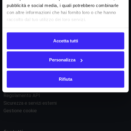
Dicono di noi
pubblicità e social media, i quali potrebbero combinarle
FAQ
con altre informazioni che hai fornito loro o che hanno
raccolto dal tuo utilizzo dei loro servizi.
Fattura24 srl
Via B. Croce 19, Roma (Italia)
P.IVA IT11359591002
Accetta tutti
Personalizza
Informazioni
Condizioni di contratto
Rifiuta
Informativa privacy
Regolamento e-commerce
Regolamento API
Sicurezza e servizi esterni
Gestione cookie