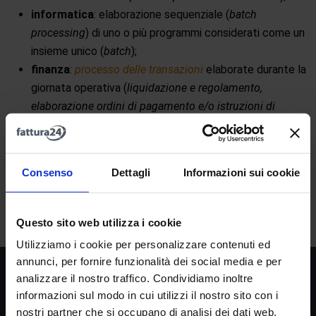
informatica
: elaborazione sequenziale (
batch
processing
) di uno o più programmi considerati come un
insieme unico (
batch
);
finanza
:
processo delle transazioni
elaborate durante la
giornata operativa (
liquidazione e regolamento,
elaborazione ordini di pagamento e/o istruzioni di
trasferimento titoli
).
Consenso
Dettagli
Informazioni sui cookie
A
B
C
D
E
F
G
H
I
J
K
L
M
N
O
P
Q
R
S
T
U
V
W
X
Y
Z
Questo sito web utilizza i cookie
Utilizziamo i cookie per personalizzare contenuti ed
annunci, per fornire funzionalità dei social media e per
Società
analizzare il nostro traffico. Condividiamo inoltre
informazioni sul modo in cui utilizzi il nostro sito con i
La nostra missione
nostri partner che si occupano di analisi dei dati web,