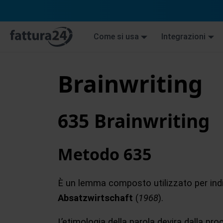
Come si usa
Integrazioni
Brainwriting
635 Brainwriting
Metodo 635
È un lemma composto utilizzato per ind
Absatzwirtschaft
(
1968
).
L’etimologia della parola devira dalla pro