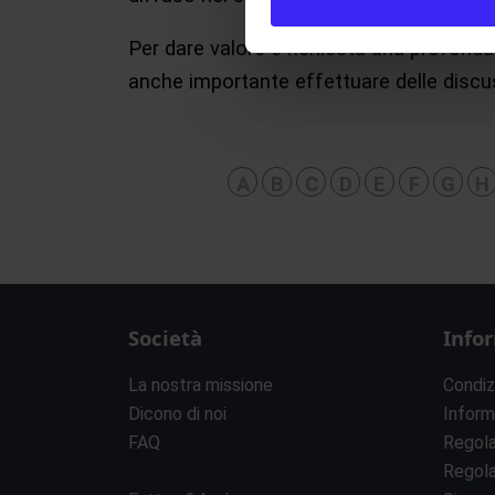
Per dare valore è richiesta una profonda
anche importante effettuare delle discuss
A
B
C
D
E
F
G
H
Società
Info
La nostra missione
Condiz
Dicono di noi
Inform
FAQ
Regol
Regol