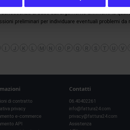
 conoscenza di base sull’argomento altrimenti la quali
ioni preliminari per individuare eventuali problemi da ri
I
J
K
L
M
N
O
P
Q
R
S
T
U
V
rmazioni
Contatti
ioni di contratto
06.40402261
ativa privacy
info@fattura24.com
amento e-commerce
privacy@fattura24.com
amento API
Assistenza