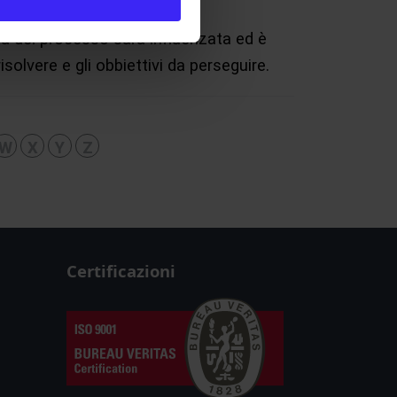
tà del processo sarà influenzata ed è
solvere e gli obbiettivi da perseguire.
W
X
Y
Z
Certificazioni