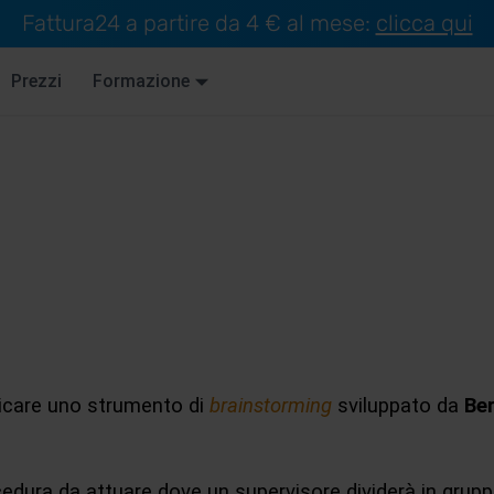
Fattura24 a partire da 4 € al mese:
clicca qui
Prezzi
Formazione
icare uno strumento di
brainstorming
sviluppato da
Be
cedura da attuare dove un supervisore dividerà in gruppi