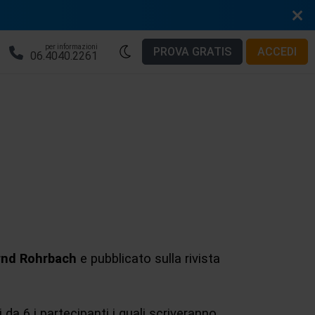
per informazioni
PROVA GRATIS
ACCEDI
06.4040.2261
rnd Rohrbach
e pubblicato sulla rivista
 da 6 i partecipanti i quali scriveranno