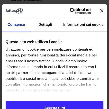
Formazione manageriale
: è l’attività finalizzata a
sviluppare competenze adeguate per ruoli di alto
profilo professionale;
Consenso
Dettagli
Informazioni sui cookie
Formazione post base
: è l’attività svolta per
migliorare le competenze e le abilità derivate dalla
formazione di base
;
Questo sito web utilizza i cookie
Formazione residenziale
: è l’attività che prevede la
Utilizziamo i cookie per personalizzare contenuti ed
presenza simultanea dei discenti e di docenti in
annunci, per fornire funzionalità dei social media e per
ambiente formativo strutturato;
analizzare il nostro traffico. Condividiamo inoltre
Formazione sul campo
: è l’attività svolta nel contesto
informazioni sul modo in cui utilizzi il nostro sito con i
lavorativo, nel corso della quale si replicano/simulano o
nostri partner che si occupano di analisi dei dati web,
svolgono in affiancamento a un professionista esperto
pubblicità e social media, i quali potrebbero combinarle
attività professionali o comportamenti.
con altre informazioni che hai fornito loro o che hanno
raccolto dal tuo utilizzo dei loro servizi.
A
B
C
D
E
F
G
H
I
J
K
L
M
Accetta tutti