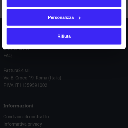
N
O
P
Q
R
S
T
U
V
W
X
Y
Z
Personalizza
Società
Rifiuta
La nostra missione
Dicono di noi
FAQ
Fattura24 srl
Via B. Croce 19, Roma (Italia)
P.IVA IT11359591002
Informazioni
Condizioni di contratto
Informativa privacy