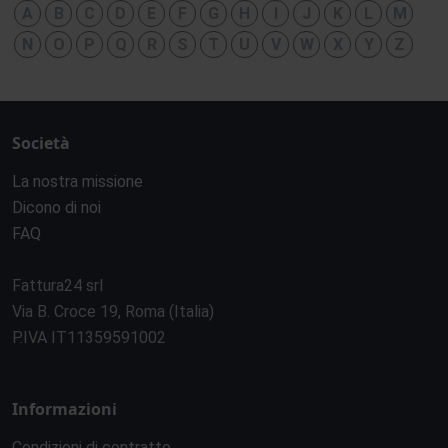
A
B
C
D
E
F
G
H
I
J
K
L
M
N
O
P
Q
R
S
T
U
V
W
X
Y
Z
Società
La nostra missione
Dicono di noi
FAQ
Fattura24 srl
Via B. Croce 19, Roma (Italia)
P.IVA IT11359591002
Informazioni
Condizioni di contratto