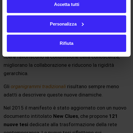
Accetta tutti
mercati
ma anche le organizzazioni perché all’interno
delle aziende emergono nuove forme di dialogo tra
lavoratori, spesso attraverso strumenti digitali e
Personalizza
intranet
(
rete informatica privata e sicura, accessibile
esclusivamente ai dipendenti e collaboratori di
Rifiuta
un’organizzazione
). Quando queste conversazioni sono
libere favoriscono la condivisione della conoscenza,
migliorano la collaborazione e riducono la rigidità
gerarchica.
Gli
organigrammi tradizionali
risultano sempre meno
adatti a descrivere queste nuove dinamiche.
Nel 2015 il manifesto è stato aggiornato con un nuovo
documento intitolato
New Clues
, che propone
121
nuove tesi
dedicate alla trasformazione della rete
contemporanea. Le nuove tesi riflettono sui