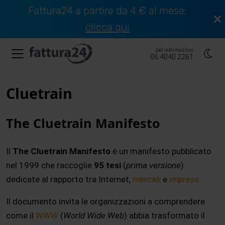
Fattura24 a partire da 4 € al mese:
clicca qui
per informazioni
06.4040.2261
Cluetrain
The Cluetrain Manifesto
Il
The Cluetrain Manifesto
è un manifesto pubblicato
nel 1999 che raccoglie
95 tesi
(
prima versione
)
dedicate al rapporto tra Internet,
mercati
e
imprese
.
Il documento invita le organizzazioni a comprendere
come il
WWW
(
World Wide Web
) abbia trasformato il