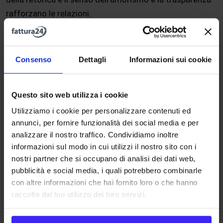
rafforzano le relazioni.
Parlare con voce umana non è una strategia di
marketing
, ma una condizione per appartenere alla
Consenso
Dettagli
Informazioni sui cookie
comunità della rete.
Le comunità online nascono dal dialogo tra persone che
Questo sito web utilizza i cookie
condividono interessi e conoscenze.
Utilizziamo i cookie per personalizzare contenuti ed
Il manifesto sostiene che la comunità di discorso è il
annunci, per fornire funzionalità dei social media e per
vero
mercato
dove le aziende devono farne parte per
analizzare il nostro traffico. Condividiamo inoltre
informazioni sul modo in cui utilizzi il nostro sito con i
essere rilevanti accettando che le conversazioni, tra gli
nostri partner che si occupano di analisi dei dati web,
stakeholder
, creano valore economico e sociale.
pubblicità e social media, i quali potrebbero combinarle
con altre informazioni che hai fornito loro o che hanno
Un’azienda che rimane esterna a queste conversazioni
raccolto dal tuo utilizzo dei loro servizi.
rischia di perdere il proprio
mercato
.
Le trasformazioni della rete non riguardano solo i